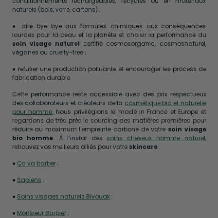
conditionnements rechargeables, recyclés ou en matériaux
naturels (bois, verre, cartons) ;
● dire bye bye aux formules chimiques aux conséquences
lourdes pour la peau et la planète et choisir la performance du
soin visage naturel
certifié cosmosorganic, cosmosnaturel,
véganes ou cruelty-free ;
● refuser une production polluante et encourager les process de
fabrication durable.
Cette performance reste accessible avec des prix respectueux
des collaborateurs et créateurs de la
cosmétique bio et naturelle
pour homme.
Nous privilégions le made in France et Europe et
regardons de très près le sourcing des matières premières pour
réduire au maximum l'empreinte carbone de votre
soin visage
bio homme
. À l’instar des
soins cheveux homme naturel
,
retrouvez vos meilleurs alliés pour votre
skincare
:
●
Ça va barber
;
●
Sapiens
;
●
Soins visages naturels Bivouak
;
●
Monsieur Barbier
;