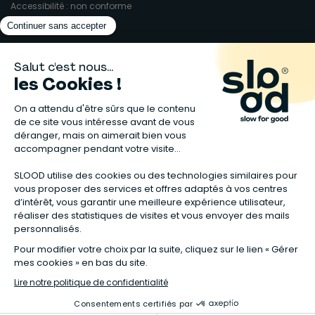
Accessibilité : non conforme
Matelas naturels
⋅
Graines bio
⋅
Lits bébés en bois
⋅
Déodorant bio
⋅
Sapin
en bois
⋅
Complement alimentaire naturel
⋅
Shampoing naturel
⋅
Calendrier de l’Avent gourmand
⋅
Couche bio
⋅
Anti-nuisible
⋅
Poeles
⋅
Ventilateurs de plafond
*Valable sur tous les articles avec la mention "Offre Bienvenue" affichée
dans la fiche produit. Tous les codes promos applicables sur Slood sont
valables hors produits reconditionnés et non cumulables entre eux.
**Valable sur les chambres complètes Sauthon taguées en Offre