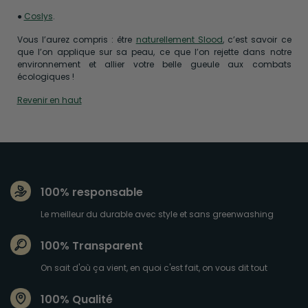
●
Coslys
.
Vous l’aurez compris : être
naturellement Slood
, c’est savoir ce
que l’on applique sur sa peau, ce que l’on rejette dans notre
environnement et allier votre belle gueule aux combats
écologiques !
Revenir en haut
100% responsable
Le meilleur du durable avec style et sans greenwashing
100% Transparent
On sait d'où ça vient, en quoi c'est fait, on vous dit tout
100% Qualité