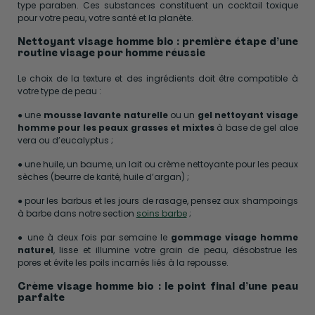
type paraben. Ces substances constituent un cocktail toxique
pour votre peau, votre santé et la planète.
Nettoyant visage homme bio : première étape d’une
routine visage pour homme réussie
Le choix de la texture et des ingrédients doit être compatible à
votre type de peau :
● une
mousse lavante naturelle
ou un
gel nettoyant visage
homme pour les peaux grasses et mixtes
à base de gel aloe
vera ou d’eucalyptus ;
● une huile, un baume, un lait ou crème nettoyante pour les peaux
sèches (beurre de karité, huile d’argan) ;
● pour les barbus et les jours de rasage, pensez aux shampoings
à barbe dans notre section
soins barbe
;
● une à deux fois par semaine le
gommage visage homme
naturel
, lisse et illumine votre grain de peau, désobstrue les
pores et évite les poils incarnés liés à la repousse.
Crème visage homme bio : le point final d’une peau
parfaite