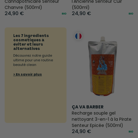
Cannapothicaire Senteur
l'Ancienne Senteur Cuir
Chanvre (500ml)
(500ml)
24,90 €
24,90 €
Les 7 ingrédients
cosmétiques à
éviter et leurs
alternatives
Découvrez notre guide
ultime pour une routine
beauté clean
> En savoir plus
ÇA VA BARBER
Recharge souple gel
nettoyant 3-en-1 à la Pirate
Senteur Epicée (500ml)
24,90 €