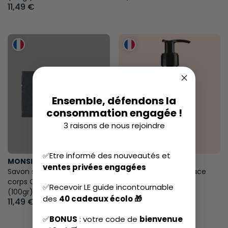
11,49 €
Ensemble, défendons la
consommation engagée !
3 raisons de nous rejoindre
✅Etre informé des nouveautés et
MONSIEUR BARBIER
MONSIEUR BARBIER
ventes privées engagées
Savon surgras visage et
Nettoyant Exfoliant Face
corps Coal of beauty
wash (250ml)
✅Recevoir LE guide incontournable
14,99 €
(100gr)
des
40 cadeaux écolo 🎁
11,49 €
✅
BONUS
: votre code de
bienvenue