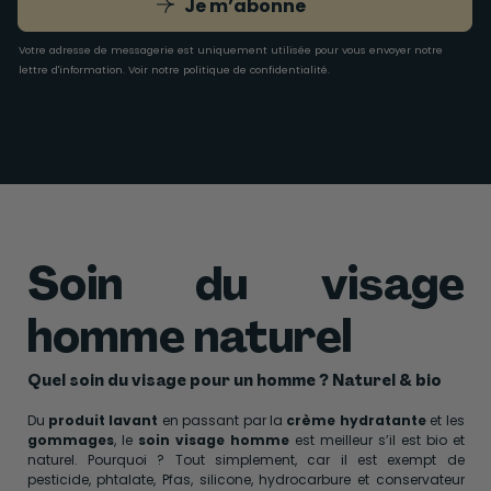
Je m’abonne
Votre adresse de messagerie est uniquement utilisée pour vous envoyer notre
lettre d'information. Voir notre
politique de confidentialité
.
Soin du visage
homme naturel
Quel soin du visage pour un homme ? Naturel & bio
Du
produit lavant
en passant par la
crème hydratante
et les
gommages
, le
soin visage homme
est meilleur s’il est bio et
naturel. Pourquoi ? Tout simplement, car il est exempt de
pesticide, phtalate, Pfas, silicone, hydrocarbure et conservateur