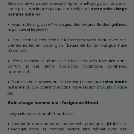
Elle conclut votre routine beauté. Après le nettoyage, sur les zones
sans poils, appliquez quelques noisettes de
votre soin visage
homme naturel
:
● Peau mixte à grasse ? Privilégiez des textures fluides, gélifiées,
aqueuses et légères💦 ;
● Peau sèche à très sèche ? Réconfortez votre peau avec des
crèmes riches en corps gras (beurre de karité, mangue, huile
d’avocat) ;
● Peau sensible et réactive ? Choisissez des formules sans
parfum et des actifs apaisants (allantoïne, panthénol,
camomille) ;
● Pour les zones rasées ou les barbes, pensez aux
soins barbe
naturels
ou aux aftershave dans notre section
produits rasage
bio
.
Soin visage homme bio : l’exigence Slood
Intégrer la communauté Slood c’est :
● tourner le dos aux conditionnements plastiques, jetables et
s’engager dans les routines beauté zéro déchet avec des