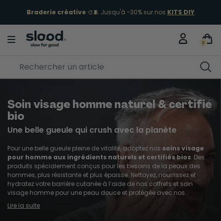
Braderie créative
🎨🧵 Jusqu'à -30% sur nos
KITS DIY
ÉCLIPSE 12 AOÛT
Je fonce
0
Soin visage homme naturel & certifié
bio
Une belle gueule qui crush avec la planète
Pour une belle gueule pleine de vitalité, adoptez nos
soins visage
pour homme aux ingrédients naturels et certifiés bios
. Des
produits spécialement conçus pour les besoins de la peaux des
hommes, plus résistante et plus épaisse. Nettoyez, nourrissez et
hydratez votre barrière cutanée à l’aide de nos coffrets et soin
visage homme pour une peau douce et protégée avec nos
marques comme Bivouak, Sapiens ou Monsieur Barbier.
Lire la suite