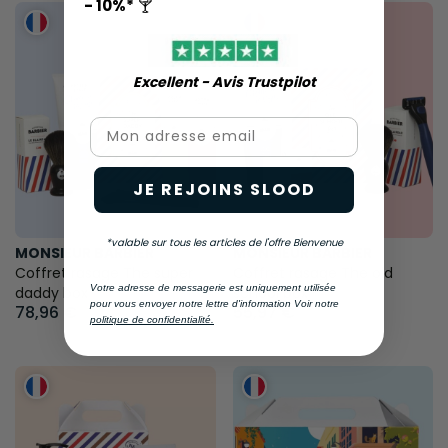
- 10%*
🍸
Excellent - Avis Trustpilot​
Email
JE REJOINS SLOOD
*valable sur tous les articles de l'offre Bienvenue
MONSIEUR BARBIER
MONSIEUR BARBIER
Coffret rasage The super
Coffret rasage The old
Votre adresse de messagerie est uniquement utilisée
daddy box
school box
pour vous envoyer notre lettre d'information Voir notre
78,96 €
55,97 €
politique de confidentialité.