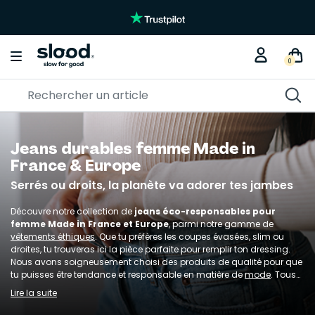
Braderie créative
KITS DIY
0
Jeans durables femme Made in
France & Europe
Serrés ou droits, la planète va adorer tes jambes
Découvre notre collection de
jeans éco-responsables pour
femme
Made in France et Europe
, parmi notre gamme de
vêtements éthiques
. Que tu préfères les coupes évasées, slim ou
droites, tu trouveras ici la pièce parfaite pour remplir ton dressing.
Nous avons soigneusement choisi des produits de qualité pour que
tu puisses être tendance et responsable en matière de
mode
. Tous
nos jeans éthiques pour femme sont fabriqués à partir de matières
Lire la suite
naturelles, biologiques ou recyclées.