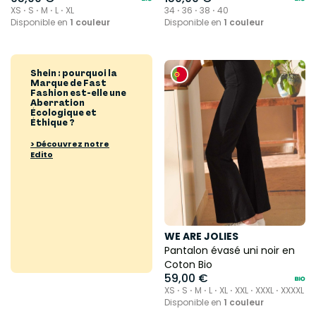
XS ⋅ S ⋅ M ⋅ L ⋅ XL
34 ⋅ 36 ⋅ 38 ⋅ 40
Disponible en
1 couleur
Disponible en
1 couleur
Shein : pourquoi la
Marque de Fast
Fashion est-elle une
Aberration
Écologique et
Éthique ?
> Découvrez notre
Edito
WE ARE JOLIES
Pantalon évasé uni noir en
Coton Bio
59,00 €
XS ⋅ S ⋅ M ⋅ L ⋅ XL ⋅ XXL ⋅ XXXL ⋅ XXXXL
Disponible en
1 couleur