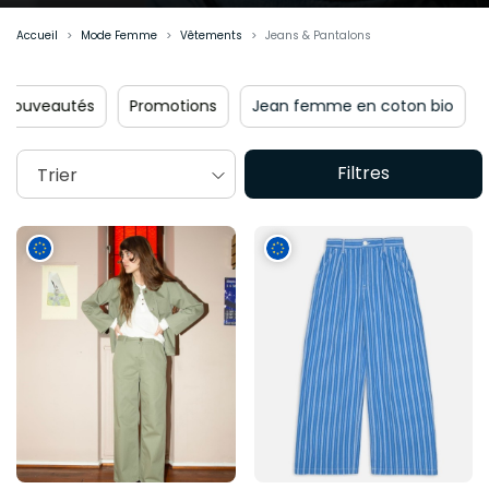
Accueil
Mode Femme
Vêtements
Jeans & Pantalons
omotions
Jean femme en coton bio
Pantalons femme e
Filtres
Trier