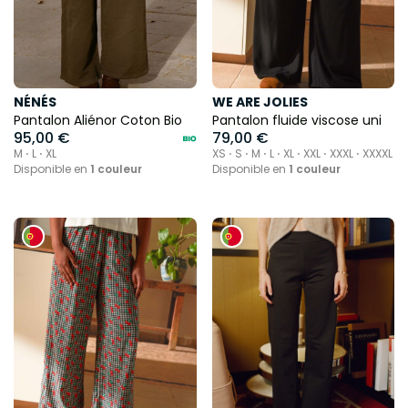
NÉNÉS
WE ARE JOLIES
Pantalon Aliénor Coton Bio
Pantalon fluide viscose uni
95,00 €
79,00 €
M ⋅ L ⋅ XL
XS ⋅ S ⋅ M ⋅ L ⋅ XL ⋅ XXL ⋅ XXXL ⋅ XXXXL
Disponible en
1 couleur
Disponible en
1 couleur