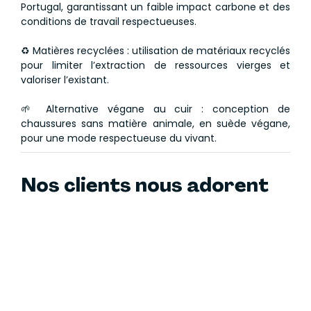
Portugal, garantissant un faible impact carbone et des
Pour vous démarquer tout en étant chic et stylée,
conditions de travail respectueuses.
nous vous recommandons d’assortir ces straps avec
les baskets vegan Wild Walker noir.
♻️ Matières recyclées : utilisation de matériaux recyclés
pour limiter l’extraction de ressources vierges et
valoriser l’existant.
🌱 Alternative végane au cuir : conception de
chaussures sans matière animale, en suède végane,
pour une mode respectueuse du vivant.
Nos clients nous adorent