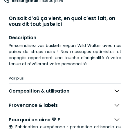
Retour gratuit
 sous 30 jours
On sait d’où ça vient, en quoi c’est fait, on
vous dit tout juste ici
Description
Personnalisez vos baskets vegan Wild Walker avec nos
paires de straps noirs ! Nos messages optimistes et
engagés apporteront une touche d’originalité à votre
tenue et révèleront votre personnalité.
Avec au choix 8 messages brodés, personnalisez
Voir plus
(presque) à l’infini vos baskets blanches Wild Walker.
Amovibles grâce à leur côté velcro, vous pourrez
Composition & utilisation
changer le strap et modifier le message de vos
sneakers vegan selon vos envies.
Provenance & labels
Féministe, écolo ou feel good, choisissez le message
qui vous convient pour affronter votre journée et
Pourquoi on aime 💚 ?
atteindre vos objectifs.
🌍 Fabrication européenne : production artisanale au