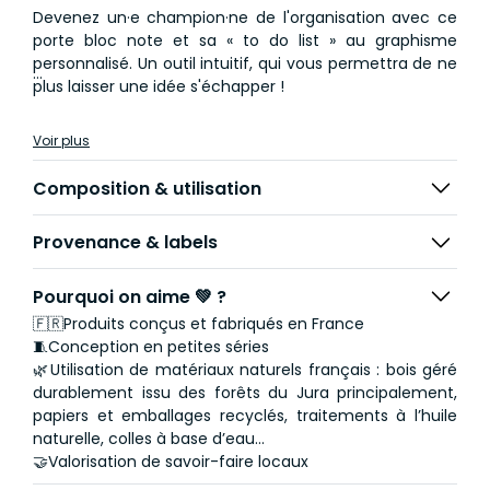
Devenez un·e champion·ne de l'organisation avec ce
porte bloc note et sa « to do list » au graphisme
personnalisé. Un outil intuitif, qui vous permettra de ne
plus laisser une idée s'échapper !
Porte-bloc note avec pinces et bloc de 50 feuilles
Voir plus
imprimées, fabriqué dans le Jura et l'Hérault.
Composition & utilisation
Provenance & labels
Pourquoi on aime 💚 ?
🇫🇷Produits conçus et fabriqués en France
🧵Conception en petites séries
🌿Utilisation de matériaux naturels français : bois géré
durablement issu des forêts du Jura principalement,
papiers et emballages recyclés, traitements à l’huile
naturelle, colles à base d’eau...
🤝Valorisation de savoir-faire locaux