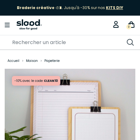
Braderie créative
🎨🧵 Jusqu'à -30% sur nos
KITS DIY
0
Accueil
Maison
Papeterie
-10% avec le code
CLEAN10