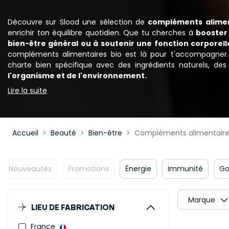
Découvre sur Slood une sélection de
compléments alimen
enrichir ton équilibre quotidien. Que tu cherches à
booster 
bien-être général ou à soutenir une fonction corporell
compléments alimentaires bio est là pour t'accompagner.
charte bien spécifique avec des ingrédients naturels, de
l'organisme et de l'environnement.
Lire la suite
Accueil
Beauté
Bien-être
Compléments alimentaire
veautés
Promotions
Énergie
Immunité
Gorge
Marque
LIEU DE FABRICATION
France