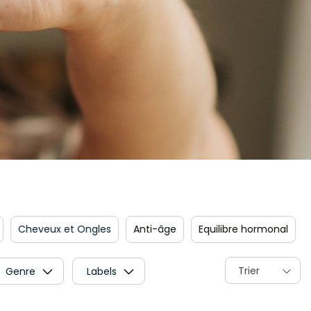
eveux et Ongles
Anti-âge
Equilibre hormonal
Flore i
Trier
Genre
Labels