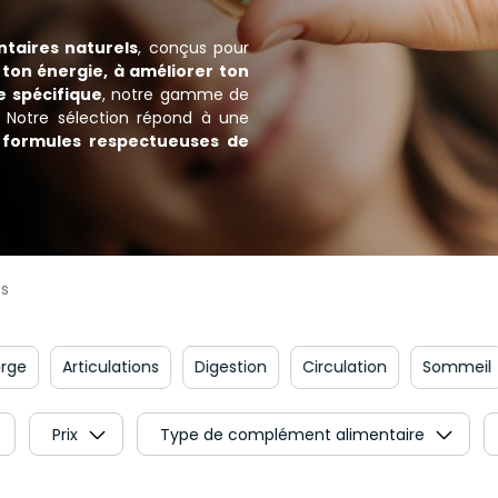
taires naturels
, conçus pour
ton énergie, à améliorer ton
e spécifique
, notre gamme de
 Notre sélection répond à une
s
formules respectueuses de
s
Articulations
Digestion
Circulation
Sommeil
Ch
Prix
Type de complément alimentaire