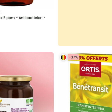
S
al 5 ppm - Antibactérien -
-37%