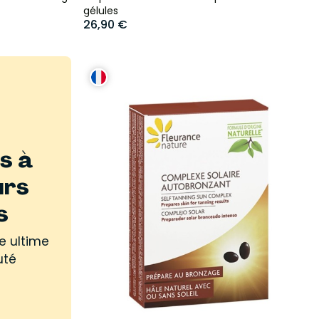
gélules
26,90 €
s à
urs
s
e ultime
uté