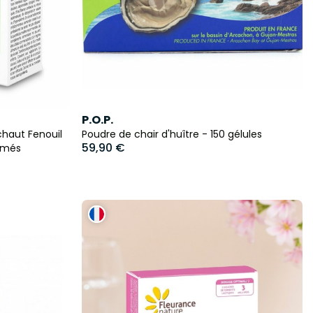
P.O.P.
chaut Fenouil
Poudre de chair d'huître - 150 gélules
59,90 €
rimés