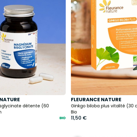
 NATURE
FLEURANCE NATURE
glycinate détente (60
Ginkgo biloba plus vitalité (3
n
Bio
11,50 €