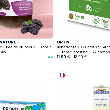
 NATURE
ORTIS
® Purée de pruneaux - Transit
Benetransit +33% gratuit - Arti
 Bio
- Transit intestinal - 72 comp
11,90 €
18,90 €