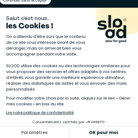
Matelas naturels
⋅
Graines bio
⋅
Lits bébés en bois
⋅
Déodorant bio
⋅
Sapin
en bois
⋅
Complement alimentaire naturel
⋅
Shampoing naturel
⋅
Calendrier de l’Avent gourmand
⋅
Couche bio
⋅
Anti-nuisible
⋅
Poeles
⋅
Ventilateurs de plafond
*Valable sur tous les articles avec la mention "Offre Bienvenue" affichée
dans la fiche produit. Tous les codes promos applicables sur Slood sont
valables hors produits reconditionnés et non cumulables entre eux.
**Valable sur les chambres complètes Sauthon taguées en Offre
spéciale :
voir la sélection de l'offre