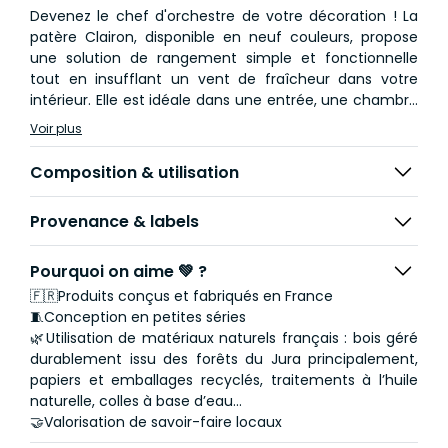
Devenez le chef d'orchestre de votre décoration ! La
patère Clairon, disponible en neuf couleurs, propose
une solution de rangement simple et fonctionnelle
tout en insufflant un vent de fraîcheur dans votre
intérieur. Elle est idéale dans une entrée, une chambre
ou une pièce de vie.
Voir plus
Patère en hêtre tourné et stratifié. Rondelle du modèle
Composition & utilisation
Bois en bouleau teinté chêne foncé.
Provenance & labels
Pourquoi on aime 💚 ?
🇫🇷Produits conçus et fabriqués en France
🧵Conception en petites séries
🌿Utilisation de matériaux naturels français : bois géré
durablement issu des forêts du Jura principalement,
papiers et emballages recyclés, traitements à l’huile
naturelle, colles à base d’eau...
🤝Valorisation de savoir-faire locaux