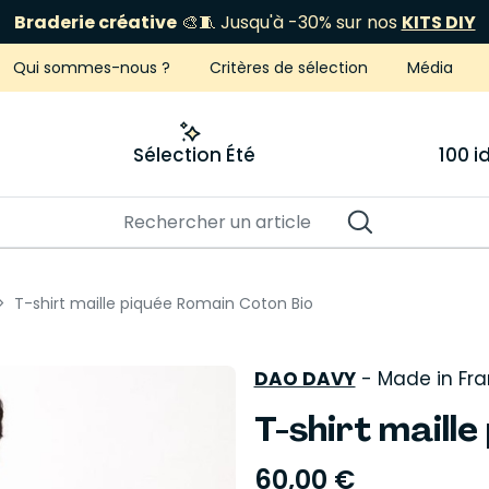
Braderie créative
🎨🧵 Jusqu'à -30% sur nos
KITS DIY
ÉCLIPSE 12 AOÛT
Je fonce
Qui sommes-nous ?
Critères de sélection
Média
Sélection Été
100 
T-shirt maille piquée Romain Coton Bio
DAO DAVY
-
Made in Fr
T-shirt maill
60,00 €