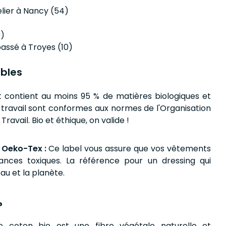
lier à Nancy (54)
0)
assé à Troyes (10)
bles
t contient au moins 95 % de matières biologiques et
e travail sont conformes aux normes de l'Organisation
Travail. Bio et éthique, on valide !
 Oeko-Tex :
Ce label vous assure que vos vêtements
ances toxiques. La référence pour un dressing qui
au et la planète.
?
e coton bio est une fibre végétale naturelle et