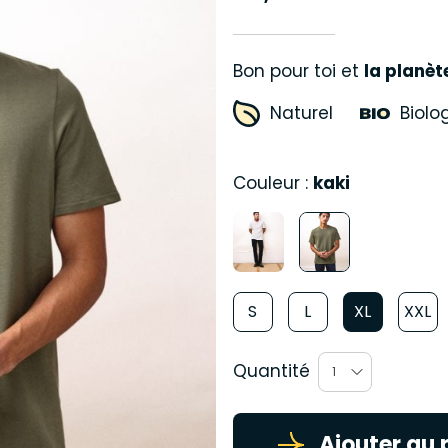
Bon pour toi et 
la planèt
Naturel
Biolo
Couleur :
kaki
S
L
XL
XXL
Quantité
1
Ajouter au 