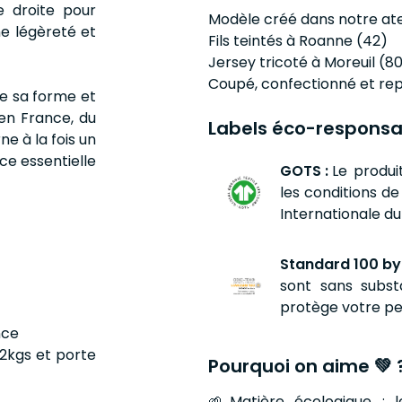
e droite pour
Modèle créé dans notre ate
e légèreté et
Fils teintés à Roanne (42)
Jersey tricoté à Moreuil (8
Coupé, confectionné et rep
ve sa forme et
en France, du
Labels éco-responsa
ne à la fois un
ce essentielle
GOTS :
Le produi
les conditions d
Internationale du 
Standard 100 by
sont sans subst
protège votre pe
nce
2kgs et porte
Pourquoi on aime 💚 
🌱Matière écologique : l