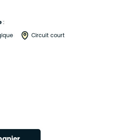
e
 :
gique
Circuit court
panier