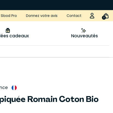
Slood Pro
Donnez votre avis
Contact
0
idées cadeaux
Nouveautés
ance
e piquée Romain Coton Bio