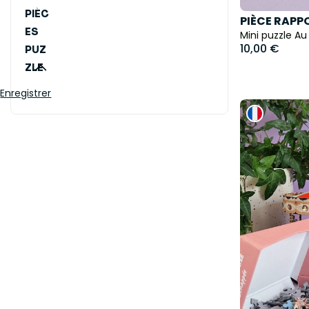
PIÈC
PIÈCE RAPP
ES
Mini puzzle Au
10,00 €
PUZ
ZLE
Enregistrer