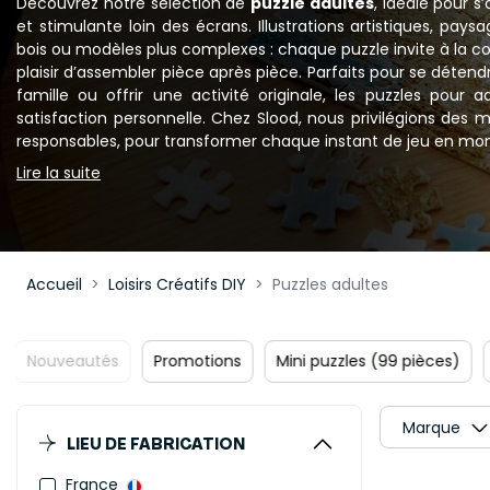
Découvrez notre sélection de
puzzle adultes
, idéale pour s
et stimulante loin des écrans. Illustrations artistiques, paysa
bois ou modèles plus complexes : chaque puzzle invite à la co
plaisir d’assembler pièce après pièce. Parfaits pour se déte
famille ou offrir une activité originale, les puzzles pour ad
satisfaction personnelle. Chez Slood, nous privilégions des 
responsables, pour transformer chaque instant de jeu en mo
Lire la suite
Accueil
Loisirs Créatifs DIY
Puzzles adultes
Promotions
Mini puzzles (99 pièces)
100 à 499 pièc
Marque
LIEU DE FABRICATION
France