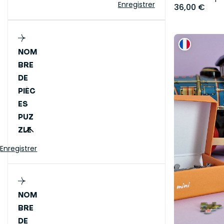
Enregistrer
36,00 €
NOM
BRE
DE
PIÈC
ES
PUZ
ZLE
Enregistrer
NOM
BRE
DE