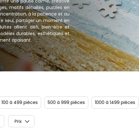
’offrir une pause calme, créative
ges, motifs détaillés, puzzles en
ncentration, à la patience et au
ndre seul, partager un moment en
ultes allient défi, bien-être et
modèles durables, esthétiques et
ment apaisant.
es
500 à 999 pièces
1000 à 1499 pièces
1500 pièces e
Prix