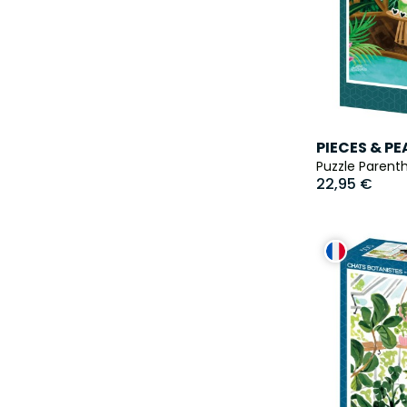
PIECES & P
Puzzle Parenth
22,95 €