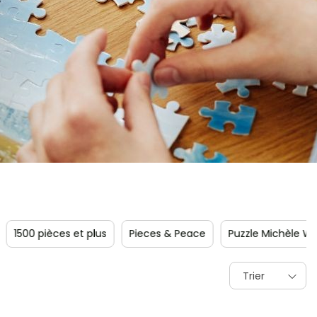
t plus
Pieces & Peace
Puzzle Michèle Wilson
Piece &
Trier