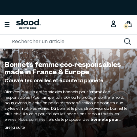
0
Bonnets femme éco‑responsables
made in France & Europe
Couvre tes oreilles et écoute la planète
Bienvenue sur la catégorie des bonnets pour femme éco-
responsables ! Pour pimper ton look ou te protéger contre le froid,
nous avons la solution parfaite : notre sélection de bonnets aux
styles et matières variés. Du bonnet le plus streetwear au bonnet le
plus chic, il y en a pour toutes les occasions et pour toutes les
envies. Nous sommes fiers de te proposer des
bonnets pour
femme Made in France
ou Made in Europe, issus de marques
Lire la suite
éco-responsables et éthiques.