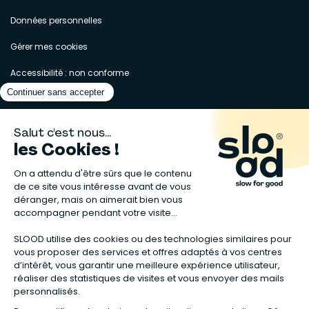
Données personnelles
Gérer mes cookies
Accessibilité : non conforme
Matelas naturels
⋅
Graines bio
⋅
Lits bébés en bois
⋅
Déodorant bio
⋅
Sapin
en bois
⋅
Complement alimentaire naturel
⋅
Shampoing naturel
⋅
Calendrier de l’Avent gourmand
⋅
Couche bio
⋅
Anti-nuisible
⋅
Poeles
⋅