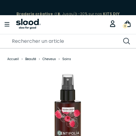
Braderie créative
🎨🧵 Jusqu'à -30% sur nos
KITS DIY
0
Accueil
Beauté
Cheveux
Soins