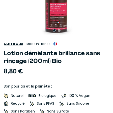
CENTIFOLIA
-
Made in France
Lotion démêlante brillance sans
rinçage (200ml) Bio
8,80 €
Bon pour toi et
la planète :
Naturel
Biologique
100 % Vegan
Recyclé
Sans PFAS
Sans Silicone
Sans Paraben
Sans Sulfate