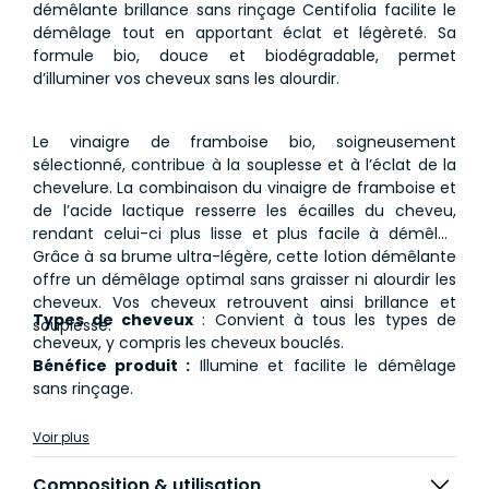
démêlante brillance sans rinçage Centifolia facilite le
démêlage tout en apportant éclat et légèreté. Sa
formule bio, douce et biodégradable, permet
d’illuminer vos cheveux sans les alourdir.
Le vinaigre de framboise bio, soigneusement
sélectionné, contribue à la souplesse et à l’éclat de la
chevelure. La combinaison du vinaigre de framboise et
de l’acide lactique resserre les écailles du cheveu,
rendant celui-ci plus lisse et plus facile à démêler.
Grâce à sa brume ultra-légère, cette lotion démêlante
offre un démêlage optimal sans graisser ni alourdir les
cheveux. Vos cheveux retrouvent ainsi brillance et
Types de cheveux
: Convient à tous les types de
souplesse.
cheveux, y compris les cheveux bouclés.
Bénéfice produit :
Illumine et facilite le démêlage
sans rinçage.
Voir plus
Composition & utilisation