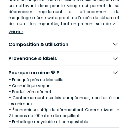
un nettoyant doux pour le visage qui permet de se
débarrasser rapidement et efficacement du
maquillage même waterproof, de l’excès de sébum et
de toutes les impuretés, tout en prenant soin de vos
cils. Il nourrit votre visage tout en laissant votre peau
Voir plus
douce et confortable. Il ne pique pas les yeux et ne les
irrite pas, même les plus sensibles.
Composition & utilisation
Avec son format solide, notre démaquillant est très
Provenance & labels
économique. Mouillez le galet puis frottez-le dans vos
mains, appliquez la pellicule blanche sur votre visage
avec vos mains ou un coton lavable avant de frotter
Pourquoi on aime 💚 ?
délicatement. Il ne laissera pas votre peau collante.
- Fabriqué près de Marseille
- Cosmétique vegan
Enfin un démaquillant zéro déchet bio qui remplace
- Produit zéro déchet
tous vos démaquillants conventionnels comme les
- Conformément aux lois européennes, non testé sur
lotions, les huiles et les eaux micellaires.
les animaux
- Économique : 40g de démaquillant Comme Avant =
2 flacons de 100ml de démaquillant
- Emballage recyclable et compostable