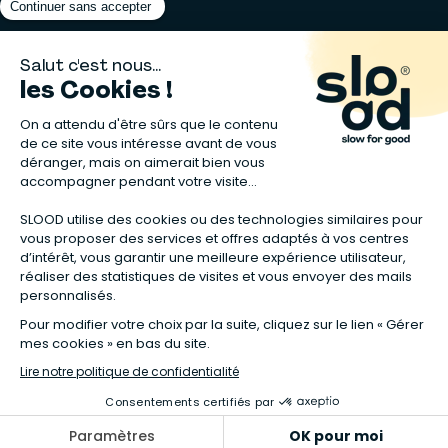
Matelas naturels
⋅
Graines bio
⋅
Lits bébés en bois
⋅
Déodorant bio
⋅
Sapin
en bois
⋅
Complement alimentaire naturel
⋅
Shampoing naturel
⋅
Calendrier de l’Avent gourmand
⋅
Couche bio
⋅
Anti-nuisible
⋅
Poeles
⋅
Ventilateurs de plafond
*Valable sur tous les articles avec la mention "Offre Bienvenue" affichée
dans la fiche produit. Tous les codes promos applicables sur Slood sont
valables hors produits reconditionnés et non cumulables entre eux.
**Valable sur les chambres complètes Sauthon taguées en Offre
spéciale :
voir la sélection de l'offre