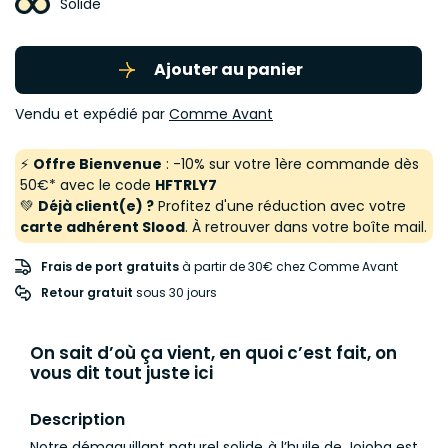
Solide
Ajouter au panier
Vendu et expédié par
Comme Avant
⚡
Offre Bienvenue
: -10% sur votre 1ère commande dès
50€* avec le code
HFTRLY7
💚
Déjà client(e) ?
Profitez d'une réduction avec votre
carte adhérent Slood
. À retrouver dans votre boîte mail.
Frais de port gratuits
à partir de 30€ chez Comme Avant
Retour gratuit
 sous 30 jours
On sait d’où ça vient, en quoi c’est fait, on
vous dit tout juste ici
Description
Notre démaquillant naturel solide à l’huile de Jojoba est