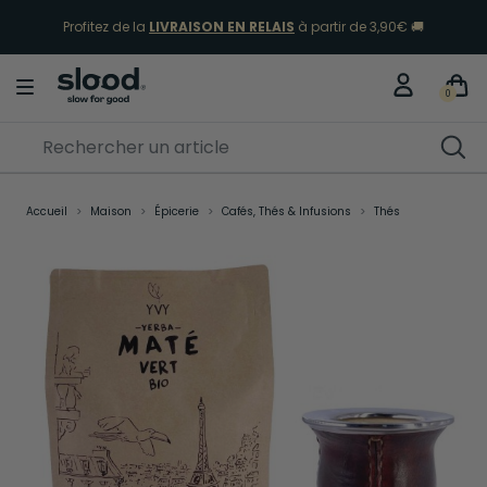
Profitez de la
LIVRAISON EN RELAIS
à partir de 3,90€ 🚚
0
Accueil
Maison
Épicerie
Cafés, Thés & Infusions
Thés