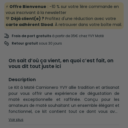
⚡
Offre Bienvenue
: -10 % sur votre 1ère commande en
vous inscrivant à la newsletter
💚
Déjà client(e) ?
Profitez d'une réduction avec votre
carte adhérent Slood
. À retrouver dans votre boîte mail.
Frais de port gratuits
à partir de 35€ chez YVY Maté
Retour gratuit
 sous 30 jours
On sait d’où ça vient, en quoi c’est fait, on
vous dit tout juste ici
Description
Le Kit à Maté Camionero YVY allie tradition et artisanat
pour vous offrir une expérience de dégustation de
maté exceptionnelle et raffinée. Conçu pour les
amateurs de maté souhaitant un ensemble élégant et
fonctionnel, ce kit contient tout ce dont vous avez
besoin pour savourer pleinement votre boisson
Voir plus
préférée.