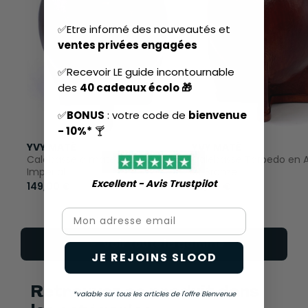
✅Etre informé des nouveautés et
ventes privées engagées
✅Recevoir LE guide incontournable
des
40 cadeaux écolo 🎁
✅
BONUS
: votre code de
bienvenue
- 10%*
🍸
YVY MATÉ
YVY MATÉ
Calebasse à maté Torpedo
Calebasse Torpedo en 
Impérial
et Bronze
Excellent - Avis Trustpilot​
149,00 €
99,00 €
Email
Voir toute la gamme
JE REJOINS SLOOD
Retrouvez ce produit dans
*valable sur tous les articles de l'offre Bienvenue