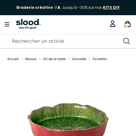
Braderie créative
🎨🧵 Jusqu'à -30% sur nos
KITS DIY
0
Accueil
Maison
Art de la table
Vaisselle
Assiettes