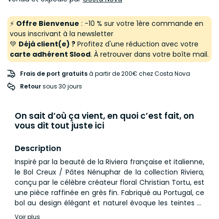
⚡
Offre Bienvenue
: -10 % sur votre 1ère commande en
vous inscrivant à la newsletter
💚
Déjà client(e) ?
Profitez d'une réduction avec votre
carte adhérent Slood
. À retrouver dans votre boîte mail.
Frais de port gratuits
à partir de 200€ chez Costa Nova
Retour
 sous 30 jours
On sait d’où ça vient, en quoi c’est fait, on
vous dit tout juste ici
Description
Inspiré par la beauté de la Riviera française et italienne,
le Bol Creux / Pâtes Nénuphar de la collection Riviera,
conçu par le célèbre créateur floral Christian Tortu, est
une pièce raffinée en grès fin. Fabriqué au Portugal, ce
bol au design élégant et naturel évoque les teintes et
les formes de la région méditerranéenne. Avec un
Voir plus