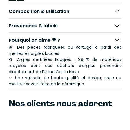
diamètre de 21,7 cm et une capacité de 0,91 L, il est
parfait pour servir des pâtes, des soupes ou des plats
Composition & utilisation
généreux. Un choix idéal pour apporter une touche de
sophistication et de nature à votre table.
Provenance & labels
Pourquoi on aime 💚 ?
🌿 Des pièces fabriquées au Portugal à partir des
meilleures argiles locales
♻️ Argiles certifiées Ecogrès : 99 % de matériaux
recyclés dont des déchets d'argiles provenant
directement de l'usine Costa Nova
✨ Une vaisselle de haute qualité et design, issue du
meilleur savoir-faire de la céramique
Nos clients nous adorent