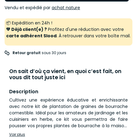
Vendu et expédié par
achat nature
📦 Expédition en 24h !
💚 Déjà client(e) ?
Profitez d'une réduction avec votre
carte adhérent Slood
. À retrouver dans votre boîte mail.
Retour gratuit
 sous 30 jours
On sait d’où ça vient, en quoi c’est fait, on
vous dit tout juste ici
Description
Cultivez une expérience éducative et enrichissante
avec notre kit de plantation de graines de bourrache
comestible. Idéal pour les amateurs de jardinage et les
cuisiniers en herbe, ce kit vous permettra de faire
pousser vos propres plantes de bourrache à la maison.
La bourrache, avec ses jolies fleurs bleues et son goût
Voir plus