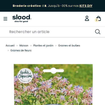
Braderie créative
🎨🧵 Jusqu'à -30% sur nos
KITS DIY
0
Accueil
Maison
Plantes et jardin
Graines et bulbes
Graines de fleurs