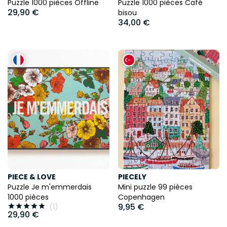
Puzzle 1000 pièces Offline
Puzzle 1000 pièces Café
29,90 €
bisou
34,00 €
PIECE & LOVE
PIECELY
Puzzle Je m'emmerdais
Mini puzzle 99 pièces
1000 pièces
Copenhagen
9,95 €
(1)





29,90 €