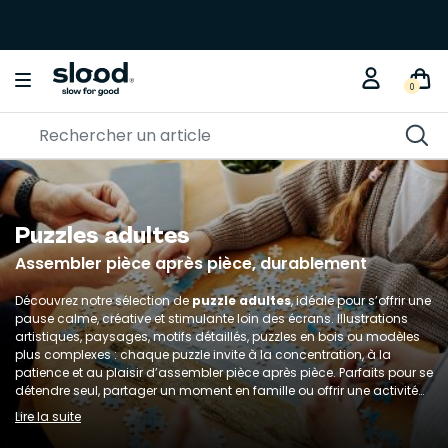
Braderie créative
🎨🧵 Jusqu'à -30% sur nos
KITS DIY
0
Puzzles adultes
Assembler pièce après pièce, durablement
Découvrez notre sélection de
puzzle adultes
, idéale pour s’offrir une
pause calme, créative et stimulante loin des écrans. Illustrations
artistiques, paysages, motifs détaillés, puzzles en bois ou modèles
plus complexes : chaque puzzle invite à la concentration, à la
patience et au plaisir d’assembler pièce après pièce. Parfaits pour se
détendre seul, partager un moment en famille ou offrir une activité
originale, les puzzles pour adultes allient défi, bien-être et
Lire la suite
satisfaction personnelle. Chez Slood, nous privilégions des modèles
durables, esthétiques et responsables, pour transformer chaque