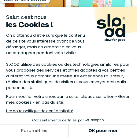
JOUR FÉRIÉ
JOUR FÉRIÉ
Puzzle 1000 pièces Chambre
Puzzle 500 pièces La soirée
avec vue
mousse
30,00 €
25,00 €