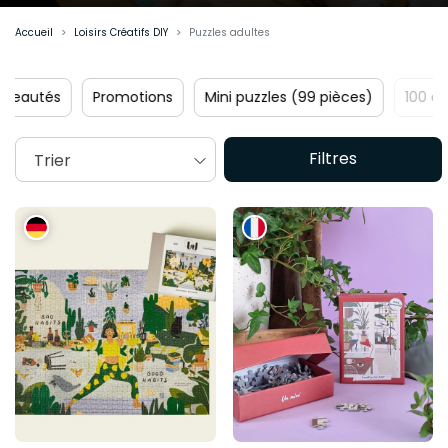
instant de jeu en moment apaisant.
Accueil
Loisirs Créatifs DIY
Puzzles adultes
Promotions
Mini puzzles (99 pièces)
100 à 499 pièc
Filtres
Trier