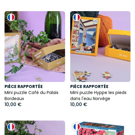
PIÈCE RAPPORTÉE
PIÈCE RAPPORTÉE
Mini puzzle Café du Palais
Mini puzzle Hyppe les pieds
Bordeaux
dans l'eau Norvège
10,00 €
10,00 €