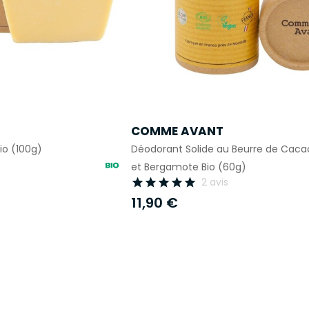
COMME AVANT
Bio (100g)
Déodorant Solide au Beurre de Cacao
et Bergamote Bio (60g)
2 avis





11,90 €