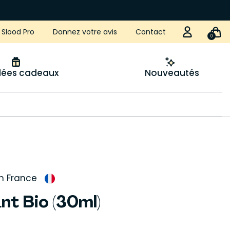
Slood Pro
Donnez votre avis
Contact
0
idées cadeaux
Nouveautés
n France
t Bio (30ml)