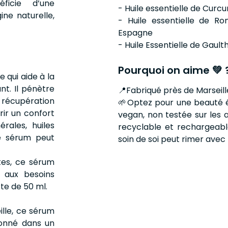
éficie d’une
- Huile essentielle de Cur
ine naturelle,
- Huile essentielle de R
Espagne
- Huile Essentielle de Gault
Pourquoi on aime 💚 
 qui aide à la
nt. Il pénètre
​📍​Fabriqué près de Marseill
la récupération
🌱Optez pour une beauté 
rir un confort
vegan, non testée sur les
rales, huiles
recyclable et rechargeable
ce sérum peut
soin de soi peut rimer avec
tes, ce sérum
 aux besoins
te de 50 ml.
ille, ce sérum
ionné dans un