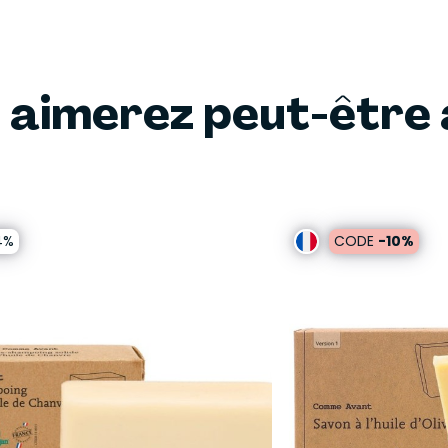
 aimerez peut-être 
4%
CODE
-10%