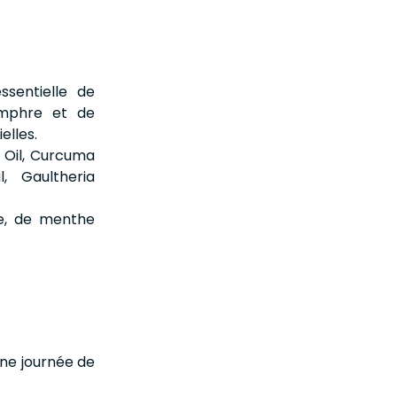
ssentielle de
amphre et de
elles.
 Oil, Curcuma
l, Gaultheria
rie, de menthe
une journée de