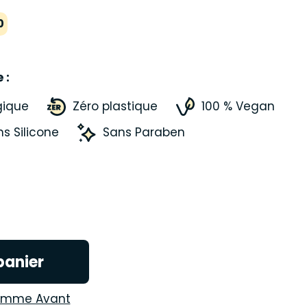
0
e :
gique
Zéro plastique
100 % Vegan
s Silicone
Sans Paraben
panier
mme Avant