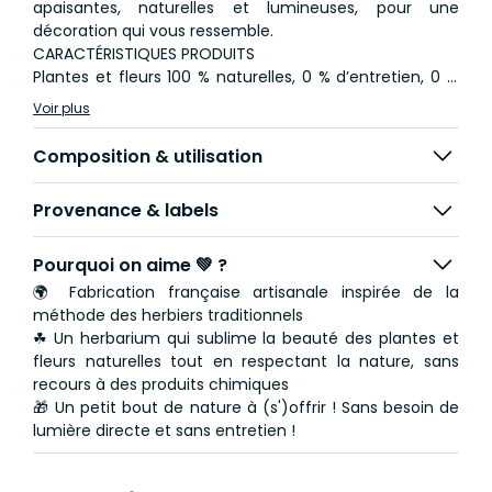
apaisantes, naturelles et lumineuses, pour une
décoration qui vous ressemble.
CARACTÉRISTIQUES PRODUITS
Plantes et fleurs 100 % naturelles, 0 % d’entretien, 0 %
de soleil
Voir plus
100 % sélectionnées avec soin et insérées à la main
100 % made in France
Composition & utilisation
L’Herbarium de Théophile est signe de renouveau, un
Provenance & labels
brin de poésie pour embellir son intérieur.
Contemplez avec sérénité, lâchez prise et laissez
parler vos émotions…
Pourquoi on aime 💚 ?
🌍 Fabrication française artisanale inspirée de la
La Fougère Adiantum Felci se distingue par son
méthode des herbiers traditionnels
feuillage fin et léger aux multiples détails : sa grâce
☘ Un herbarium qui sublime la beauté des plantes et
naturelle et son aspect épuré invitent à la
fleurs naturelles tout en respectant la nature, sans
contemplation et à la rêverie. Cette plante ravira par la
recours à des produits chimiques
délicatesse de ses feuilles, dont l’aspect évoque de
🎁 Un petit bout de nature à (s')offrir ! Sans besoin de
petits éventails dentelés. Un élément de décoration
lumière directe et sans entretien !
inspirant, pour une ambiance apaisante et très nature.