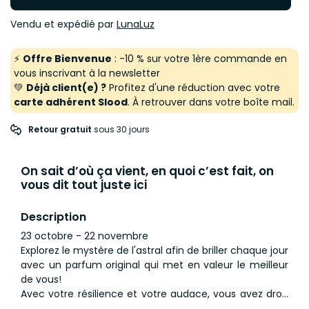
Vendu et expédié par
LunaLuz
⚡
Offre Bienvenue
: -10 % sur votre 1ère commande en
vous inscrivant à la newsletter
💚
Déjà client(e) ?
Profitez d'une réduction avec votre
carte adhérent Slood
. À retrouver dans votre boîte mail.
Retour gratuit
 sous 30 jours
On sait d’où ça vient, en quoi c’est fait, on
vous dit tout juste ici
Description
23 octobre - 22 novembre
Explorez le mystère de l'astral afin de briller chaque jour
avec un parfum original qui met en valeur le meilleur
de vous!
Avec votre résilience et votre audace, vous avez droit
à un parfum qui reflète votre personnalité intense tout