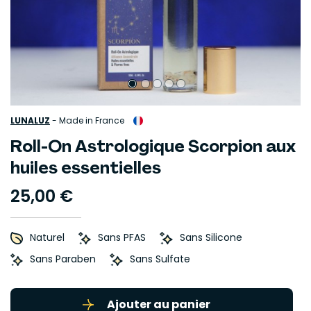
LUNALUZ
-
Made in France
Roll-On Astrologique Scorpion aux
huiles essentielles
25,00 €
Naturel
Sans PFAS
Sans Silicone
Sans Paraben
Sans Sulfate
Ajouter au panier