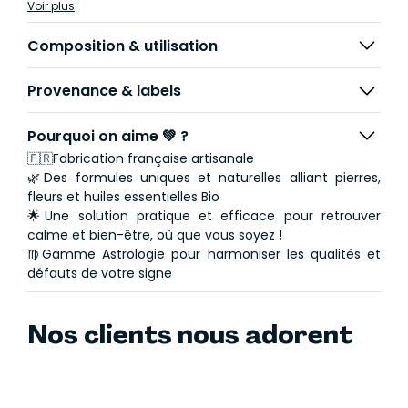
Voir plus
en vous soutenant au quotidien.
Ce roll-on est parfait porter en lumière vos qualités, et
Composition & utilisation
rééquilibrer, accompagner, la beauté de chacun de
vos défauts.
Provenance & labels
Appliquez délicatement sur les poignets, les tempes ou
derrière les oreilles.
Pourquoi on aime 💚 ?
🇫🇷Fabrication française artisanale
Bienfaits :
🌿Des formules uniques et naturelles alliant pierres,
fleurs et huiles essentielles Bio
- Détermination et vitalité : L'huile essentielle de Citron
🌟Une solution pratique et efficace pour retrouver
aide le Scorpion à renforcer sa détermination et à
calme et bien-être, où que vous soyez !
canaliser sa fougue.
♍Gamme Astrologie pour harmoniser les qualités et
- Calme et équilibre : La pierre de Lune apaise les excès
défauts de votre signe
et l'impulsivité du Scorpion, l'aidant à retrouver un
équilibre émotionnel.
Nos clients nous adorent
Contenance : 10ml pour 3 mois d'utilisation.