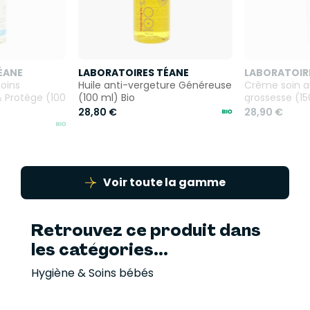
ÉANE
LABORATOIRES TÉANE
LABORATOIR
soins
Huile anti-vergeture Généreuse
Crème soin a
& Protège (100
(100 ml) Bio
grossesse (15
28,80 €
28,90 €
Voir toute la gamme
Retrouvez ce produit dans
les catégories...
Hygiène & Soins bébés