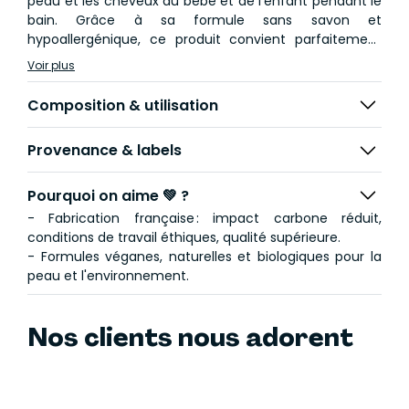
peau et les cheveux du bébé et de l'enfant pendant le
bain. Grâce à sa formule sans savon et
hypoallergénique, ce produit convient parfaitement
aux peaux sensibles y compris celles sujettes à
Voir plus
l’eczéma atopique. Elle prévient les tiraillements à la
sortie et les rougeurs à la sortie du bain grâce aux
Composition & utilisation
extraits de mauve et de lotus bio.
Provenance & labels
💪 Prévient les tiraillements, apaise et rend la peau
douce
🌼Contient des extraits de mauve et de lotus bio
Pourquoi on aime 💚 ?
reconnus pour leur vertus apaisantes
- Fabrication française : impact carbone réduit,
👉 Convient dès la naissance et peut être utilisée pour
conditions de travail éthiques, qualité supérieure.
toute la famille
- Formules véganes, naturelles et biologiques pour la
🌿 Produit certifié bio et noté 93/100 sur YUKA
peau et l'environnement.
Nos clients nous adorent