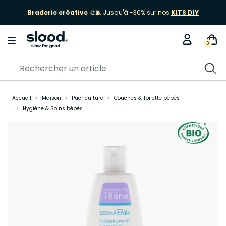
Braderie créative
🎨🧵 Jusqu'à -30% sur nos
KITS DIY
0
Accueil
Maison
Puériculture
Couches & Toilette bébés
Hygiène & Soins bébés