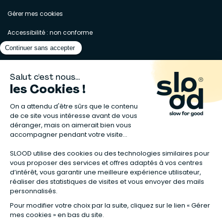
Gérer mes cookies
Accessibilité : non conforme
Matelas naturels
⋅
Graines bio
⋅
Lits bébés en bois
⋅
Déodorant bio
⋅
Sapin
en bois
⋅
Complement alimentaire naturel
⋅
Shampoing naturel
⋅
Calendrier de l’Avent gourmand
⋅
Couche bio
⋅
Anti-nuisible
⋅
Poeles
⋅
Ventilateurs de plafond
*Valable sur tous les articles avec la mention "Offre Bienvenue" affichée