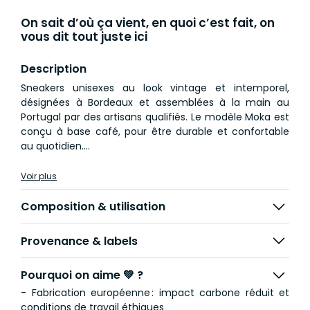
On sait d’où ça vient, en quoi c’est fait, on
vous dit tout juste ici
Description
Sneakers unisexes au look vintage et intemporel,
désignées à Bordeaux et assemblées à la main au
Portugal par des artisans qualifiés. Le modèle Moka est
conçu à base café, pour être durable et confortable
au quotidien.
Chacun des composants est sélectionné avec soin
Voir plus
selon sa durabilité et son lieu de production :
Composition & utilisation
Provenance & labels
Pourquoi on aime 💚 ?
- Fabrication européenne : impact carbone réduit et
conditions de travail éthiques