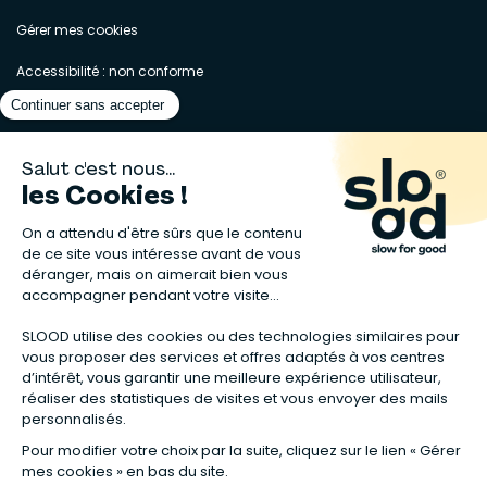
Gérer mes cookies
Accessibilité : non conforme
Matelas naturels
⋅
Graines bio
⋅
Lits bébés en bois
⋅
Déodorant bio
⋅
Sapin
en bois
⋅
Complement alimentaire naturel
⋅
Shampoing naturel
⋅
Calendrier de l’Avent gourmand
⋅
Couche bio
⋅
Anti-nuisible
⋅
Poeles
⋅
Ventilateurs de plafond
*Valable sur tous les articles avec la mention "Offre Bienvenue" affichée