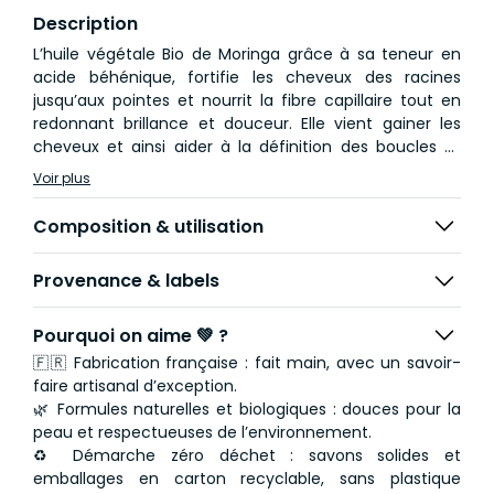
Description
L’huile végétale Bio de Moringa grâce à sa teneur en
acide béhénique, fortifie les cheveux des racines
jusqu’aux pointes et nourrit la fibre capillaire tout en
redonnant brillance et douceur. Elle vient gainer les
cheveux et ainsi aider à la définition des boucles et
cheveux indisciplinés.
Voir plus
Utilisé régulièrement ce shampoing solide combiné
avec le soin après-Shampoing Le Bouclé, va redonner
Composition & utilisation
souplesse, brillance et éclat aux cheveux bouclés et
crépus souvent très secs.
Provenance & labels
Respectant et définissant vos boucles, il laissera dans
votre chevelure un parfum gourmand de noix de coco
subtilement vanillé.
Pourquoi on aime 💚 ?
🇫🇷 Fabrication française : fait main, avec un savoir-
faire artisanal d’exception.
🌿 Formules naturelles et biologiques : douces pour la
peau et respectueuses de l’environnement.
♻️ Démarche zéro déchet : savons solides et
emballages en carton recyclable, sans plastique