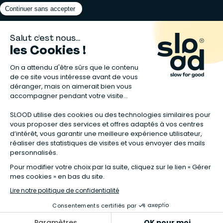
Matelas naturels
⋅
Graines bio
⋅
Lits bébés en bois
⋅
Déodorant bio
⋅
Sapin
en bois
⋅
Complement alimentaire naturel
⋅
Shampoing naturel
⋅
Calendrier de l’Avent gourmand
⋅
Couche bio
⋅
Anti-nuisible
⋅
Poeles
⋅
Ventilateurs de plafond
*Valable sur tous les articles avec la mention "Offre Bienvenue" affichée
dans la fiche produit. Tous les codes promos applicables sur Slood sont
valables hors produits reconditionnés et non cumulables entre eux.
**Valable sur les chambres complètes Sauthon taguées en Offre
spéciale :
voir la sélection de l'offre