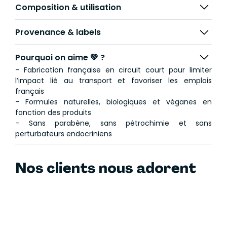
Ingrédients biologiques.
Composition & utilisation
Sélectionnés avec soin pour leur efficacité sur les
cheveux.
Provenance & labels
Sans perturbateur endocrinien
Sans pétrochimie
Sans sulfate
Pourquoi on aime 💚 ?
Sans phtalate
- Fabrication française en circuit court pour limiter
Sans parabène
l’impact lié au transport et favoriser les emplois
français
Conçue à Lyon. Fabriquée en Haute-Savoie.
- Formules naturelles, biologiques et véganes en
fonction des produits
- Sans parabène, sans pétrochimie et sans
perturbateurs endocriniens
Nos clients nous adorent