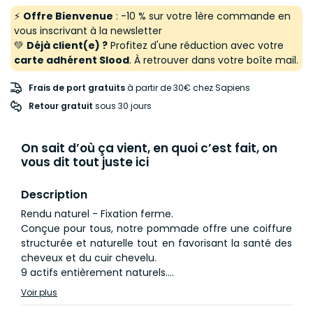
⚡
Offre Bienvenue
: -10 % sur votre 1ère commande en
vous inscrivant à la newsletter
💚
Déjà client(e) ?
Profitez d'une réduction avec votre
carte adhérent Slood
. À retrouver dans votre boîte mail.
Frais de port gratuits
à partir de 30€ chez Sapiens
Retour gratuit
 sous 30 jours
On sait d’où ça vient, en quoi c’est fait, on
vous dit tout juste ici
Description
Rendu naturel - Fixation ferme.
Conçue pour tous, notre pommade offre une coiffure
structurée et naturelle tout en favorisant la santé des
cheveux et du cuir chevelu.
9 actifs entièrement naturels.
Pour vous coiffer avec précision tout en nourrissant
Voir plus
vos cheveux et votre cuir chevelu.