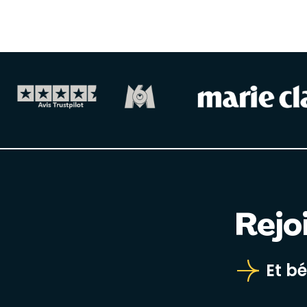
Rejo
Et b