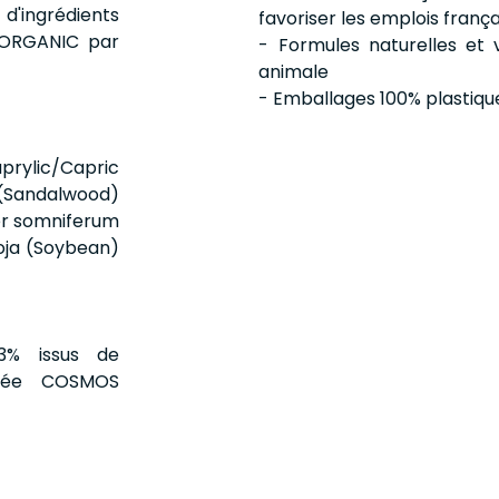
d'ingrédients
favoriser les emplois frança
S ORGANIC par
- Formules naturelles et 
animale
- Emballages 100% plastiqu
rylic/Capric
 (Sandalwood)
ver somniferum
soja (Soybean)
1,3% issus de
ifiée COSMOS