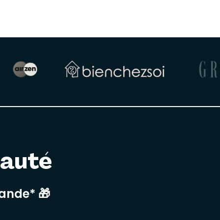
nauté
mande* 🎁