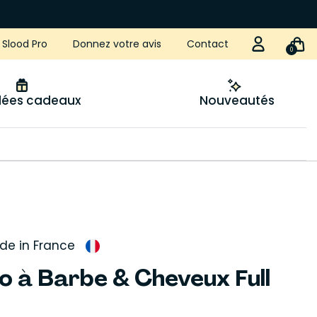
Slood Pro
Donnez votre avis
Contact
0
idées cadeaux
Nouveautés
de in France
io à Barbe & Cheveux Full