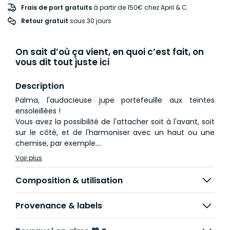
Frais de port gratuits
à partir de 150€ chez April & C.
Retour gratuit
 sous 30 jours
On sait d’où ça vient, en quoi c’est fait, on
vous dit tout juste ici
Description
Palma, l'audacieuse jupe portefeuille aux teintes
ensoleillées !
Vous avez la possibilité de l'attacher soit à l'avant, soit
sur le côté, et de l'harmoniser avec un haut ou une
chemise, par exemple.
Elle a été façonnée dans un somptueux tissu Jacquard
Voir plus
orné de délicats motifs de feuilles de palmier jaune
pastel, provenant des stocks dormants d’un fabricant
Composition & utilisation
de la Loire.
Provenance & labels