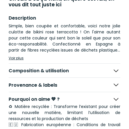
vous dit tout juste ici
Description
Simple, bien coupée et confortable, voici notre jolie
culotte de bikini rose terracotta ! On l'aime autant
pour cette couleur qui sent bon le soleil que pour son
éco-responsabilité. Confectionné en Espagne à
partir de fibres recyclées issues de déchets plastiques,
on dit mille fois oui au bikini Olly !
Voir plus
Attention, la culotte taille petit. Si vous hésitez entre
deux tailles, prenez la taille au-dessus.
Composition & utilisation
Bikini composé d'un soutien-gorge triangle et d'une
Provenance & labels
culotte
Soutien-gorge réglable : bretelles et dos
Pourquoi on aime 💚 ?
♻️ Matière recyclée : Transforme l’existant pour créer
une nouvelle matière, limitant l’utilisation de
ressources et la production de déchets
🇪🇺 Fabrication européenne : Conditions de travail