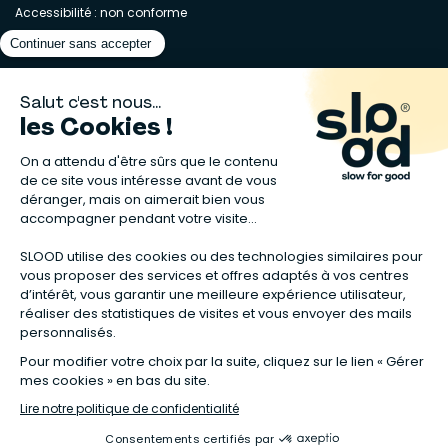
Accessibilité : non conforme
Matelas naturels
⋅
Graines bio
⋅
Lits bébés en bois
⋅
Déodorant bio
⋅
Sapin
en bois
⋅
Complement alimentaire naturel
⋅
Shampoing naturel
⋅
Calendrier de l’Avent gourmand
⋅
Couche bio
⋅
Anti-nuisible
⋅
Poeles
⋅
Ventilateurs de plafond
*Valable sur tous les articles avec la mention "Offre Bienvenue" affichée
dans la fiche produit. Tous les codes promos applicables sur Slood sont
valables hors produits reconditionnés et non cumulables entre eux.
**Valable sur les chambres complètes Sauthon taguées en Offre