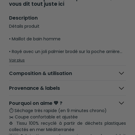
vous dit tout juste ici
Description
Détails produit
• Maillot de bain homme
• Rayé avec un joli palmier brodé sur la poche arrière
• Poche passepoilée décorative au dos
Voir plus
• Lien de serrage
Composition & utilisation
• Filet intégré pour plus de confort
Provenance & labels
Composition et Entretien
Pourquoi on aime 💚 ?
• Matière principale : 100% polyester recyclé à partir de
⏱ Séchage très rapide (en 9 minutes chrono)
déchets plastiques collectés en mer Méditerranée
✂️ Coupe confortable et ajustée
♻️ Tissu 100% recyclé à partir de déchets plastiques
• Température de lavage 30° cycle délicat
collectés en mer Méditerranée