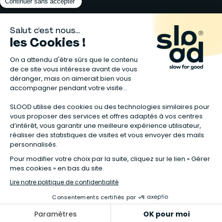
Matelas naturels
⋅
Graines bio
⋅
Lits bébés en bois
⋅
Déodorant bio
⋅
Sapin
en bois
⋅
Complement alimentaire naturel
⋅
Shampoing naturel
⋅
Calendrier de l’Avent gourmand
⋅
Couche bio
⋅
Anti-nuisible
⋅
Poeles
⋅
Ventilateurs de plafond
*Valable sur tous les articles avec la mention "Offre Bienvenue" affichée
dans la fiche produit. Tous les codes promos applicables sur Slood sont
valables hors produits reconditionnés et non cumulables entre eux.
**Valable sur les chambres complètes Sauthon taguées en Offre
spéciale :
voir la sélection de l'offre