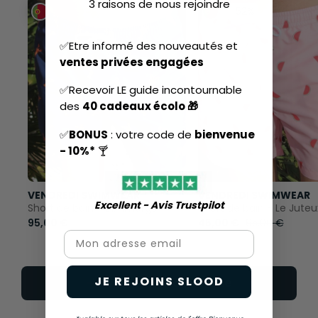
3 raisons de nous rejoindre
-52%
✅Etre informé des nouveautés et
ventes privées engagées
✅Recevoir LE guide incontournable
des
40 cadeaux écolo 🎁
✅
BONUS
: votre code de
bienvenue
- 10%*
🍸
VENDREDI SWIMWEAR
VENDREDI SWIMWEAR
Excellent - Avis Trustpilot​
Short de bain - L'Immergé
Short de bain - Le Juteu
95,00 €
45,00 €
95,00 €
Email
JE REJOINS SLOOD
Voir toute la gamme