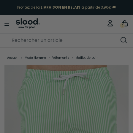
Profitez de la
LIVRAISON EN RELAIS
à partir de 3,90€ 🚚
Sélection Vacances
Découvrir
0
Accueil
Mode Homme
Vêtements
Maillot de bain