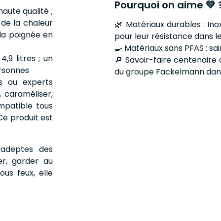
Pourquoi on aime 💚 
aute qualité ;
 de la chaleur
🌿 Matériaux durables : Ino
 la poignée en
pour leur résistance dans l
🍳 Matériaux sans PFAS : sa
,9 litres ; un
🔎 Savoir-faire centenaire
ersonnes
du groupe Fackelmann dans 
rs ou experts
, caraméliser,
ompatible tous
 Ce produit est
 adeptes des
er, garder au
ous feux, elle