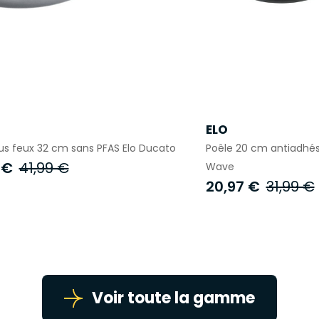
ELO
us feux 32 cm sans PFAS Elo Ducato
Poêle 20 cm antiadhés
 €
41,99 €
Wave
20,97 €
31,99 €
Voir toute la gamme