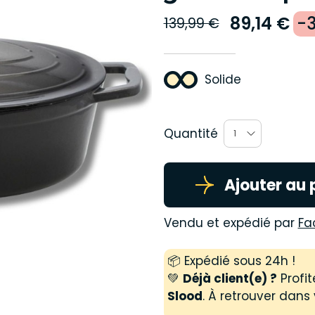
89,14 €
-
139,99 €
Solide
Quantité
1
Ajouter au 
Vendu et expédié par
Fa
📦 Expédié sous 24h !
💚
Déjà client(e) ?
Profit
Slood
. À retrouver dans 