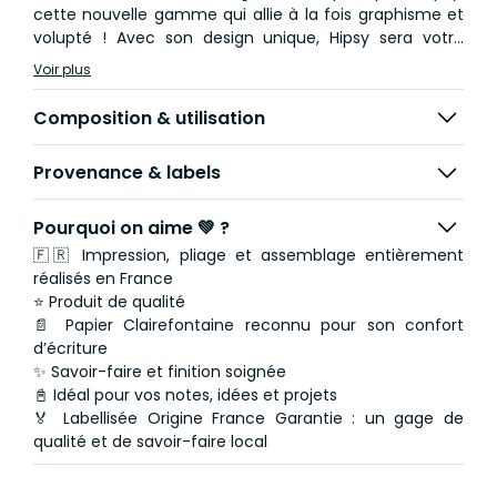
cette nouvelle gamme qui allie à la fois graphisme et
volupté ! Avec son design unique, Hipsy sera votre
meilleur allié au quotidien !
Voir plus
- Pages Points (dots) et lignées
Composition & utilisation
- Dimensions : 15 x 21 cm
- Papier Clairefontaine blanc
Provenance & labels
- Fabrication française
Pourquoi on aime 💚 ?
🇫🇷 Impression, pliage et assemblage entièrement
réalisés en France
⭐ Produit de qualité
📄 Papier Clairefontaine reconnu pour son confort
d’écriture
✨ Savoir-faire et finition soignée
📓 Idéal pour vos notes, idées et projets
🏅 Labellisée Origine France Garantie : un gage de
qualité et de savoir-faire local