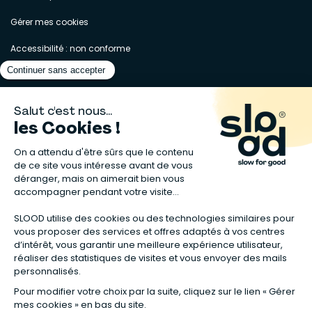
Gérer mes cookies
Accessibilité : non conforme
Matelas naturels
⋅
Graines bio
⋅
Lits bébés en bois
⋅
Déodorant bio
⋅
Sapin
en bois
⋅
Complement alimentaire naturel
⋅
Shampoing naturel
⋅
Calendrier de l’Avent gourmand
⋅
Couche bio
⋅
Anti-nuisible
⋅
Poeles
⋅
Ventilateurs de plafond