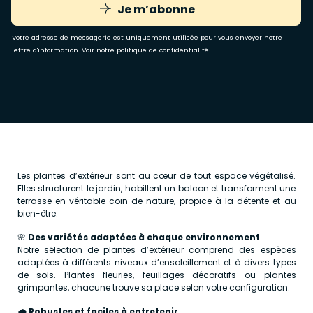
Je m’abonne
Votre adresse de messagerie est uniquement utilisée pour vous envoyer notre
lettre d'information. Voir notre
politique de confidentialité
.
Les plantes d’extérieur sont au cœur de tout espace végétalisé.
Elles structurent le jardin, habillent un balcon et transforment une
terrasse en véritable coin de nature, propice à la détente et au
bien-être.
🌸
Des variétés adaptées à chaque environnement
Notre sélection de plantes d’extérieur comprend des espèces
adaptées à différents niveaux d’ensoleillement et à divers types
de sols. Plantes fleuries, feuillages décoratifs ou plantes
grimpantes, chacune trouve sa place selon votre configuration.
🌧️
Robustes et faciles à entretenir