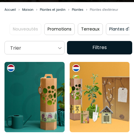
Accueil
Maison
Plantes et jardin
Plantes
Plantes d'extérieur
autés
Promotions
Terreaux
Plantes d'intérieur
Filtres
Trier