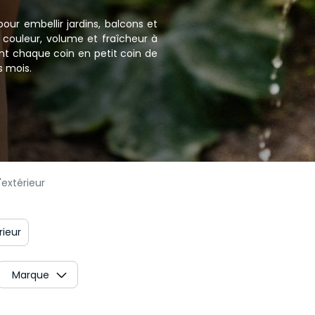
 pour embellir jardins, balcons et
t couleur, volume et fraîcheur à
ent chaque coin en petit coin de
s mois.
'extérieur
rieur
Marque