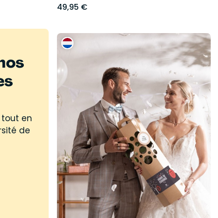
49,95 €
nos
es
 tout en
rsité de