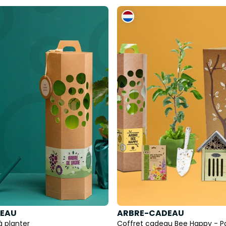
EAU
ARBRE-CADEAU
à planter
Coffret cadeau Bee Happy - 