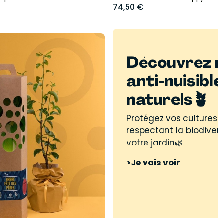
74,50 €
Découvrez 
anti-nuisibl
naturels🪴
Protégez vos cultures
respectant la biodive
votre jardin🌿
>Je vais voir