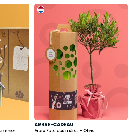
ARBRE-CADEAU
Pommier
Arbre Fête des mères - Olivier