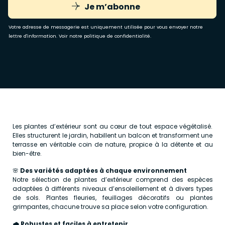
Je m’abonne
Votre adresse de messagerie est uniquement utilisée pour vous envoyer notre
lettre d'information. Voir notre
politique de confidentialité
.
Les plantes d’extérieur sont au cœur de tout espace végétalisé.
Elles structurent le jardin, habillent un balcon et transforment une
terrasse en véritable coin de nature, propice à la détente et au
bien-être.
🌸
Des variétés adaptées à chaque environnement
Notre sélection de plantes d’extérieur comprend des espèces
adaptées à différents niveaux d’ensoleillement et à divers types
de sols. Plantes fleuries, feuillages décoratifs ou plantes
grimpantes, chacune trouve sa place selon votre configuration.
🌧️
Robustes et faciles à entretenir