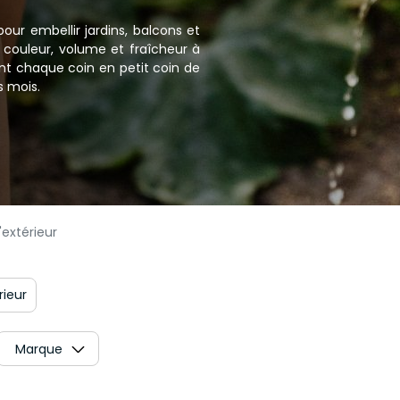
 pour embellir jardins, balcons et
t couleur, volume et fraîcheur à
ent chaque coin en petit coin de
s mois.
'extérieur
rieur
Marque