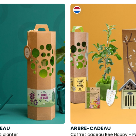
EAU
ARBRE-CADEAU
à planter
Coffret cadeau Bee Happy - 