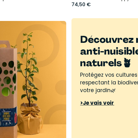
74,50 €
Découvrez 
anti-nuisibl
naturels🪴
Protégez vos cultures
respectant la biodive
votre jardin🌿
>Je vais voir