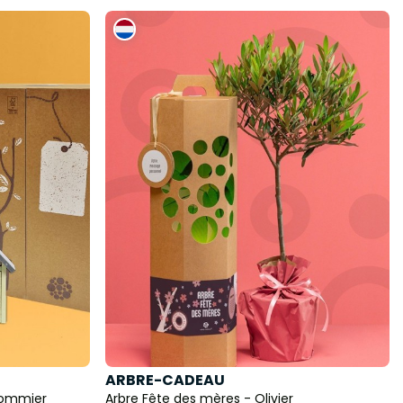
ARBRE-CADEAU
Pommier
Arbre Fête des mères - Olivier