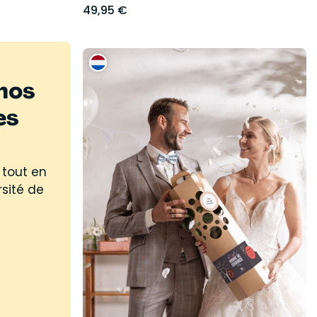
49,95 €
nos
es
 tout en
rsité de