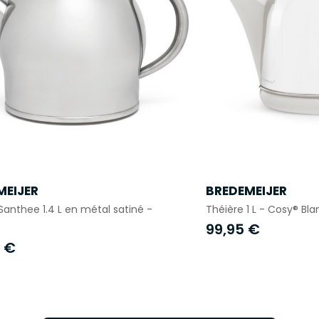
MEIJER
BREDEMEIJER
Santhee 1.4 L en métal satiné -
Théière 1 L - Cosy® Bla
99,95 €
5 €