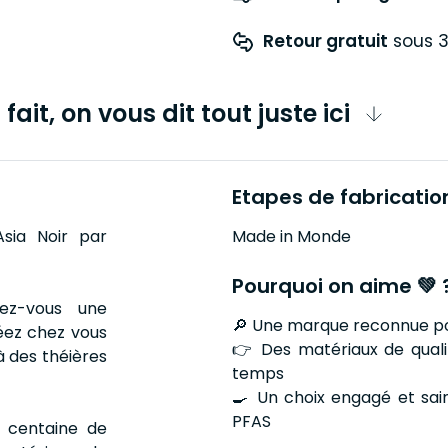
Retour gratuit
 sous 3
fait, on vous dit tout juste ici
Etapes de fabricatio
sia Noir par
Made in Monde
Pourquoi on aime 💚 
rez-vous une
🔎 Une marque reconnue pour
éez chez vous
👉 Des matériaux de qualit
à des théières
temps
🍳 Un choix engagé et sai
PFAS
e centaine de