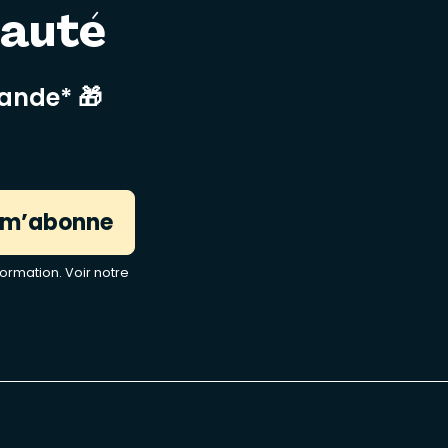
nauté
mande* 🎁
 m’abonne
ormation. Voir notre