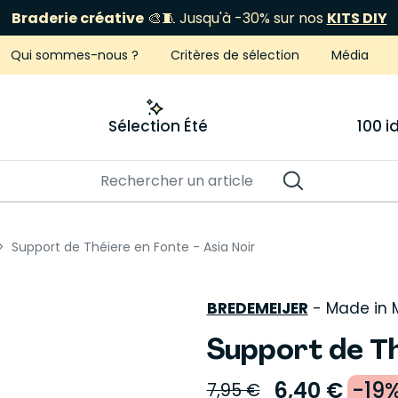
Braderie créative
🎨🧵 Jusqu'à -30% sur nos
KITS DIY
Qui sommes-nous ?
Critères de sélection
Média
Sélection Été
100 
Support de Théiere en Fonte - Asia Noir
BREDEMEIJER
-
Made in
Support de Th
6,40 €
-19
7,95 €