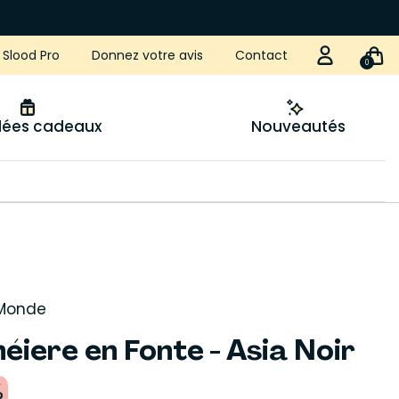
Slood Pro
Donnez votre avis
Contact
0
idées cadeaux
Nouveautés
 Monde
éiere en Fonte - Asia Noir
%