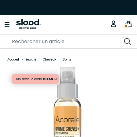
Braderie créative
🎨🧵 Jusqu'à -30% sur nos
KITS DIY
0
Accueil
Beauté
Cheveux
Soins
-10% avec le code
CLEAN10