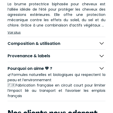
La brume protectrice biphasée pour cheveux est
l’alliée idéale de l’été pour protéger les cheveux des
agressions extérieures. Elle offre une protection
mécanique contre les effets du soleil, du sel et du
chlore. Grâce à une combinaison d’actifs végétaux et
antioxydants, les cheveux conservent éclat, brillance
Voir plus
et douceur, même après exposition, et sans effet gras.
Composition & utilisation
Provenance & labels
Pourquoi on aime 💚 ?
🌿Formules naturelles et biologiques qui respectent la
peau et l’environnement
🇫🇷Fabrication française en circuit court pour limiter
l’impact lié au transport et favoriser les emplois
français
Nos clients nous adorent