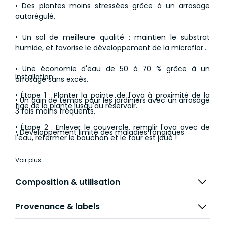
• Des plantes moins stressées grâce à un arrosage
autorégulé,
• Un sol de meilleure qualité : maintien le substrat
humide, et favorise le développement de la microflore,
• Une économie d'eau de 50 à 70 % grâce à un
Installation:
arrosage sans excès,
• Étape 1 : Planter la pointe de l'oya à proximité de la
• Un gain de temps pour les jardiniers avec un arrosage
tige de la plante jusqu'au réservoir.
3 fois moins fréquents,
• Étape 2 : Enlever le couvercle, remplir l'oya avec de
• Développement limité des maladies fongiques
l'eau, refermer le bouchon et le tour est joué !
Voir plus
Composition & utilisation
Provenance & labels