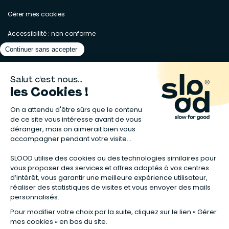
Gérer mes cookies
Accessibilité : non conforme
Matelas naturels
⋅
Graines bio
⋅
Lits bébés en bois
⋅
Déodorant bio
⋅
Sapin
en bois
⋅
Complement alimentaire naturel
⋅
Shampoing naturel
⋅
Calendrier de l’Avent gourmand
⋅
Couche bio
⋅
Anti-nuisible
⋅
Poeles
⋅
Ventilateurs de plafond
*Valable sur tous les articles avec la mention "Offre Bienvenue" affichée