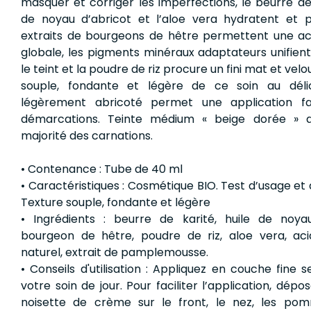
masquer et corriger les imperfections, le beurre de K
de noyau d’abricot et l’aloe vera hydratent et p
extraits de bourgeons de hêtre permettent une ac
globale, les pigments minéraux adaptateurs unifien
le teint et la poudre de riz procure un fini mat et velo
souple, fondante et légère de ce soin au déli
légèrement abricoté permet une application fa
démarcations. Teinte médium « beige dorée » 
majorité des carnations.
• Contenance : Tube de 40 ml
• Caractéristiques : Cosmétique BIO. Test d’usage et 
Texture souple, fondante et légère
• Ingrédients : beurre de karité, huile de noyau
bourgeon de hêtre, poudre de riz, aloe vera, acid
naturel, extrait de pamplemousse.
• Conseils d'utilisation : Appliquez en couche fine 
votre soin de jour. Pour faciliter l’application, dépo
noisette de crème sur le front, le nez, les po