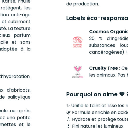
arité, l’huile
de production.
rotègent, les
tion anti-âge
Labels éco-responsa
t et subliment
uté. La texture
Cosmos Organic
cieux parfum
20 % d’ingrédi
cile et sans
substances lo
adaptée à la
cancérogènes) ! 
Cruelty Free :
Ce
les animaux. Pas 
d’hydratation.
x d’abricots,
Pourquoi on aime 💚 
e salicylique
✨ Unifie le teint et lisse les 
seule ou après
🌿 Formule enrichie en acid
sez une petite
💧 Hydrate et protège toute
mmettes et le
💄 Fini naturel et lumineux