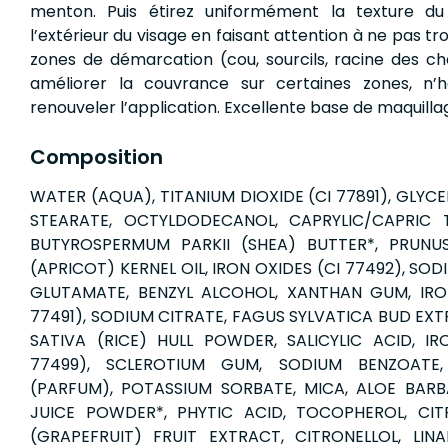
menton. Puis étirez uniformément la texture du
l’extérieur du visage en faisant attention à ne pas tr
zones de démarcation (cou, sourcils, racine des ch
améliorer la couvrance sur certaines zones, n’
renouveler l’application. Excellente base de maquilla
Composition
WATER (AQUA), TITANIUM DIOXIDE (CI 77891), GLYCE
STEARATE, OCTYLDODECANOL, CAPRYLIC/CAPRIC T
BUTYROSPERMUM PARKII (SHEA) BUTTER*, PRUNU
(APRICOT) KERNEL OIL, IRON OXIDES (CI 77492), SO
GLUTAMATE, BENZYL ALCOHOL, XANTHAN GUM, IRO
77491), SODIUM CITRATE, FAGUS SYLVATICA BUD EX
SATIVA (RICE) HULL POWDER, SALICYLIC ACID, IR
77499), SCLEROTIUM GUM, SODIUM BENZOATE
(PARFUM), POTASSIUM SORBATE, MICA, ALOE BARB
JUICE POWDER*, PHYTIC ACID, TOCOPHEROL, CIT
(GRAPEFRUIT) FRUIT EXTRACT, CITRONELLOL, LINA