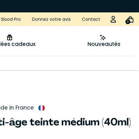
Slood Pro
Donnez votre avis
Contact
0
idées cadeaux
Nouveautés
de in France
i-âge teinte médium (40ml)