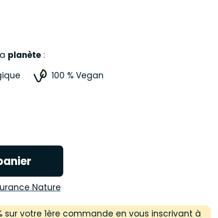
la
planète
:
gique
100 % Vegan
panier
eurance Nature
 % sur votre 1ère commande en vous inscrivant à