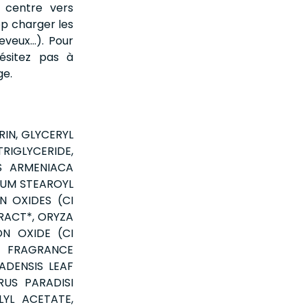
 centre vers
op charger les
eveux…). Pour
hésitez pas à
ge.
RIN, GLYCERYL
RIGLYCERIDE,
S ARMENIACA
DIUM STEAROYL
N OXIDES (CI
TRACT*, ORYZA
ON OXIDE (CI
, FRAGRANCE
ADENSIS LEAF
RUS PARADISI
LYL ACETATE,