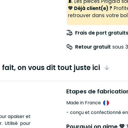
🧵 Les pièces Pitigaïa 
💚 Déjà client(e) ?
Profit
retrouver dans votre boî
Frais de port gratuit
Retour gratuit
 sous 3
fait, on vous dit tout juste ici
Etapes de fabricatio
Made in France
- conçu et confectionné e
our apaiser et
 Utilisé pour
Pourquoi on aime 💚 