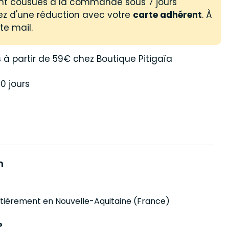
sont cousues à la commande sous 7 jours
ez d'une réduction avec votre
carte adhérent
. À
te mail.
s
à partir de 59€ chez Boutique Pitigaïa
0 jours
n
ntièrement en Nouvelle-Aquitaine (France)
?