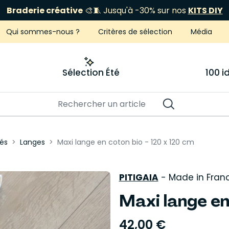
ÉCLIPSE 12 AOÛT
Je fonce
Qui sommes-nous ?
Critères de sélection
Média
Sélection Été
100 
és
Langes
Maxi lange en coton bio - 120 x 120 cm
PITIGAIA
-
Made in Fran
Maxi lange en
42,00 €