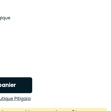
gique
panier
utique Pitigaïa