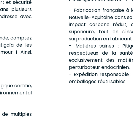
rt et sécurité
ans plusieurs
- Fabrication française à 
endresse avec
Nouvelle-Aquitaine dans son
impact carbone réduit, d
supérieure, tout en s'i
ande, comptez
surproduction en fabrican
tigaïa de les
- Matières saines : Piti
mour ! Ainsi,
respectueux de la santé
exclusivement des matièr
perturbateur endocrinien.
- Expédition responsable :
emballages réutilisables
ique certifié,
vironnemental
 de multiples