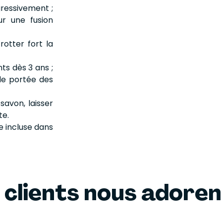
gressivement ;
ur une fusion
frotter fort la
nts dès 3 ans ;
de portée des
savon, laisser
te.
e incluse dans
 clients nous adore