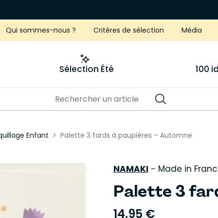
Qui sommes-nous ?
Critères de sélection
Média
Sélection Été
100 
uillage Enfant
Palette 3 fards à paupières – Automne
NAMAKI
-
Made in Franc
Palette 3 far
14,95 €