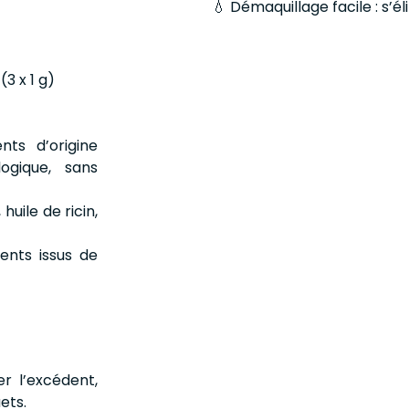
💧 Démaquillage facile : s’é
3 x 1 g)
ts d’origine
logique, sans
huile de ricin,
ents issus de
r l’excédent,
ets.