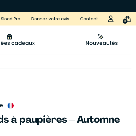
Slood Pro
Donnez votre avis
Contact
0
idées cadeaux
Nouveautés
e
ds à paupières – Automne