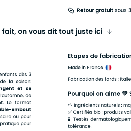
Retour gratuit
 sous 3
fait, on vous dit tout juste ici
Etapes de fabricatio
Made in France
 enfants dès 3
Fabrication des fards : Italie
de la saison:
ngent et se
Pourquoi on aime 💚 
d’automne, de
t. Le format
🌱 Ingrédients naturels : ma
ouble-embout
✅ Certifiés bio : produits v
saire ou pour
🧪 Testés dermatologiquem
 pratique pour
tolérance.