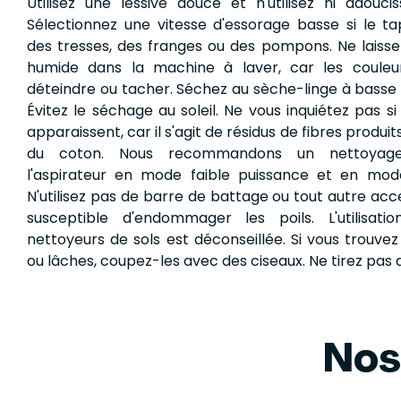
Utilisez une lessive douce et n'utilisez ni adoucis
Sélectionnez une vitesse d'essorage basse si le t
des tresses, des franges ou des pompons. Ne laisse
humide dans la machine à laver, car les couleu
déteindre ou tacher. Séchez au sèche-linge à basse
Évitez le séchage au soleil. Ne vous inquiétez pas s
apparaissent, car il s'agit de résidus de fibres produi
du coton. Nous recommandons un nettoyage
l'aspirateur en mode faible puissance et en mode
N'utilisez pas de barre de battage ou tout autre acce
susceptible d'endommager les poils. L'utilisat
nettoyeurs de sols est déconseillée. Si vous trouvez 
ou lâches, coupez-les avec des ciseaux. Ne tirez pas 
Nos