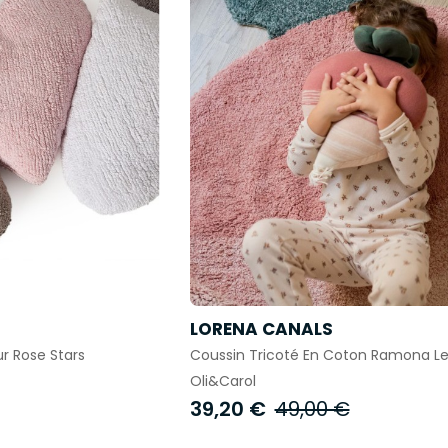
LORENA CANALS
r Rose Stars
Coussin Tricoté En Coton Ramona Le
Oli&Carol
39,20 €
49,00 €