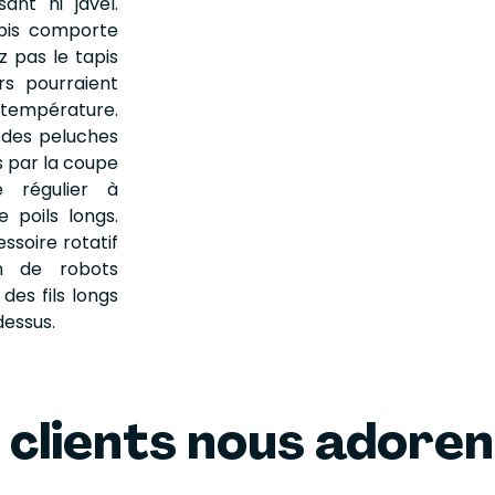
sant ni javel.
apis comporte
z pas le tapis
rs pourraient
 température.
i des peluches
ts par la coupe
 régulier à
 poils longs.
ssoire rotatif
ion de robots
des fils longs
dessus.
 clients nous adore