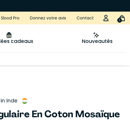
Slood Pro
Donnez votre avis
Contact
0
idées cadeaux
Nouveautés
in Inde
gulaire En Coton Mosaïque