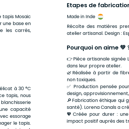
Etapes de fabricatio
e tapis Mosaic
Made in Inde
ur une base en
Récolte des matières premi
e les carrés,
atelier artisanal. Design : 
Pourquoi on aime 💚 
👉Pièce artisanale signée 
dans leur propre atelier.
🌿Réalisée à partir de fib
non toxiques.
✅ Production pensée pour l
licat à 30 °C
design, approvisionnement, 
e tapis, nous
🔎Fabrication éthique qui g
lanchisserie
santé). Lorena Canals a cr
'une capacité
💖Créée pour durer : une 
 avec essorage
impact positif auprès des tr
ager le tapis.