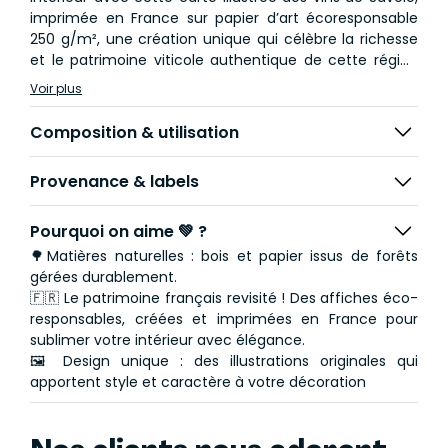
imprimée en France sur papier d’art écoresponsable
250 g/m², une création unique qui célèbre la richesse
et le patrimoine viticole authentique de cette région
alpine !
Voir plus
1 cadre en bois clair (chêne) fourni avec l'option cadre.
Composition & utilisation
Provenance & labels
Pourquoi on aime 💚 ?
🌳Matières naturelles : bois et papier issus de forêts
gérées durablement.
🇫🇷 Le patrimoine français revisité ! Des affiches éco-
responsables, créées et imprimées en France pour
sublimer votre intérieur avec élégance.
🖼️ Design unique : des illustrations originales qui
apportent style et caractère à votre décoration