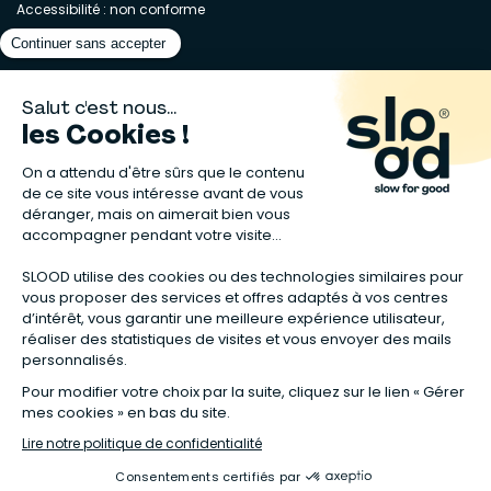
Accessibilité : non conforme
Matelas naturels
⋅
Graines bio
⋅
Lits bébés en bois
⋅
Déodorant bio
⋅
Sapin
en bois
⋅
Complement alimentaire naturel
⋅
Shampoing naturel
⋅
Calendrier de l’Avent gourmand
⋅
Couche bio
⋅
Anti-nuisible
⋅
Poeles
⋅
Ventilateurs de plafond
*Valable sur tous les articles avec la mention "Offre Bienvenue" affichée
dans la fiche produit. Tous les codes promos applicables sur Slood sont
valables hors produits reconditionnés et non cumulables entre eux.
**Valable sur les chambres complètes Sauthon taguées en Offre