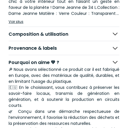
chic à votre intérieur tout en faisant un geste en
faveur de la planète ! Dame Jeanne de 34 L.Collection :
Dame Jeanne Matière : Verre Couleur : Transparent /
Cristal Longueur : 37.00 cm Largeur : 37.00 cm Hauteur
Voir plus
: 56.00 cm Diamètre : 35.00 cmCapacité : 3400.00 cl
Fabriqué en Espagne
Composition & utilisation
Provenance & labels
Pourquoi on aime 💚 ?
🔎 Nous avons sélectionné ce produit car il est fabriqué
en Europe, avec des matériaux de qualité, durables, et
en limitant l’usage du plastique.
🇪🇺 En le choisissant, vous contribuez à préserver les
savoir-faire locaux, transmis de génération en
génération, et à soutenir la production en circuits
courts.
🌿 Conçu dans une démarche respectueuse de
l’environnement, il favorise la réduction des déchets et
la préservation des ressources naturelles.