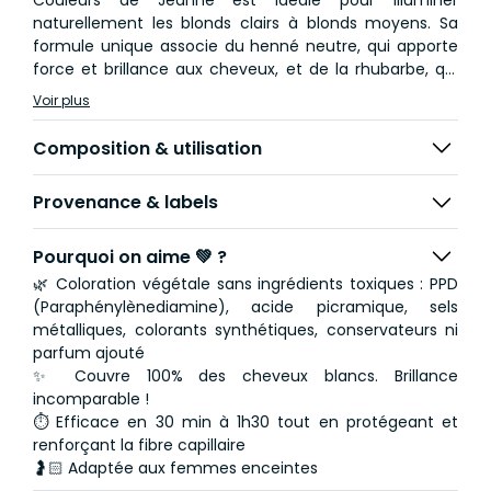
Couleurs de Jeanne est idéale pour illuminer
naturellement les blonds clairs à blonds moyens. Sa
formule unique associe du henné neutre, qui apporte
force et brillance aux cheveux, et de la rhubarbe, qui
donne des reflets dorés lumineux pour un effet
Voir plus
ensoleillé. Grâce à une composition soigneusement
stabilisée, cette coloration végétale évite les reflets
Composition & utilisation
orangés, garantissant un résultat naturel et
harmonieux.
Provenance & labels
💚
Petit conseil Slood
: la veille de votre coloration,
réalisez un soin avec le masque préparateur à l’argile
Pourquoi on aime 💚 ?
(non fourni) pour purifier et préparer votre cuir
🌿 Coloration végétale sans ingrédients toxiques : PPD
chevelu, garantissant une meilleure adhérence de la
(Paraphénylènediamine), acide picramique, sels
coloration végétale. Après la coloration végétale Blond
métalliques, colorants synthétiques, conservateurs ni
doré, n’oubliez pas d’utiliser le Baume 2 en 1 (non
parfum ajouté
fourni) pour nourrir et sublimer votre chevelure,
✨ Couvre 100% des cheveux blancs. Brillance
garantissant éclat et douceur.
incomparable !
⏱ Efficace en 30 min à 1h30 tout en protégeant et
renforçant la fibre capillaire
🤰🏻 Adaptée aux femmes enceintes