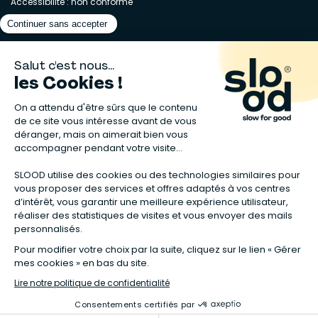
Accessibilité : non conforme
Matelas naturels
⋅
Graines bio
⋅
Lits bébés en bois
⋅
Déodorant bio
⋅
Sapin
en bois
⋅
Complement alimentaire naturel
⋅
Shampoing naturel
⋅
Calendrier de l’Avent gourmand
⋅
Couche bio
⋅
Anti-nuisible
⋅
Poeles
⋅
Ventilateurs de plafond
*Valable sur tous les articles avec la mention "Offre Bienvenue" affichée
dans la fiche produit. Tous les codes promos applicables sur Slood sont
valables hors produits reconditionnés et non cumulables entre eux.
**Valable sur les chambres complètes Sauthon taguées en Offre