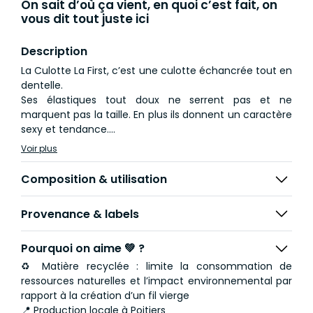
On sait d’où ça vient, en quoi c’est fait, on
vous dit tout juste ici
Description
La Culotte La First, c’est une culotte échancrée tout en
dentelle.
Ses élastiques tout doux ne serrent pas et ne
marquent pas la taille. En plus ils donnent un caractère
sexy et tendance.
Vous allez adorer porter cette culotte en dentelle qui
Voir plus
ne gratte pas !
Composition & utilisation
Provenance & labels
Pourquoi on aime 💚 ?
♻️ Matière recyclée : limite la consommation de
ressources naturelles et l’impact environnemental par
rapport à la création d’un fil vierge
📍 Production locale à Poitiers