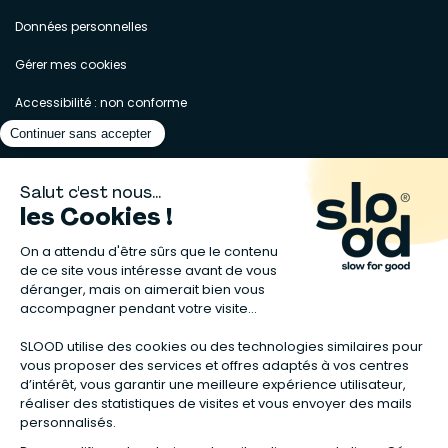
Données personnelles
Gérer mes cookies
Accessibilité : non conforme
Matelas naturels
⋅
Graines bio
⋅
Lits bébés en bois
⋅
Déodorant bio
⋅
Sapin
en bois
⋅
Complement alimentaire naturel
⋅
Shampoing naturel
⋅
Calendrier de l’Avent gourmand
⋅
Couche bio
⋅
Anti-nuisible
⋅
Poeles
⋅