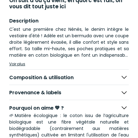
On sait d’où ça vient, en quoi c’est fait, on
vous dit tout juste ici
Description
C'est une première chez Nénés, le denim intègre le
vestiaire d'été ! Adèle est un bermuda avec une coupe
droite légèrement évasée, il allie confort et style sans
effort. Sa taille mi-haute, ses poches pratiques et sa
matière en coton biologique en font un indispensable
de votre vestiaire estival.
Voir plus
Décliné dans un bleu brut pour respecter les codes du
Composition & utilisation
denim ou dans un écru naturel, il s'adapte à toutes les
envies.
Provenance & labels
Pourquoi on aime 💚 ?
🌱Matière écologique : le coton issu de l’agriculture
biologique est une fibre végétale naturelle et
biodégradable (contrairement aux matières
synthétiques) cultivée en limitant l'utilisation de l'eau