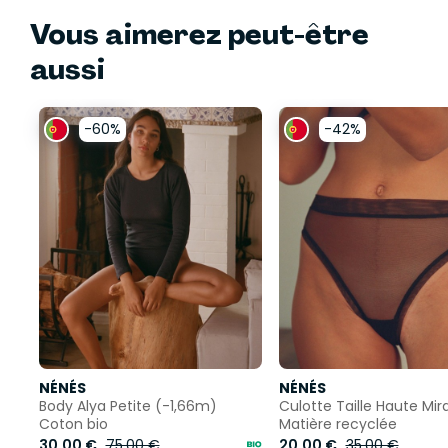
Vous aimerez peut-être
aussi
-60%
-42%
NÉNÉS
NÉNÉS
Body Alya Petite (-1,66m)
Culotte Taille Haute Mir
Coton bio
Matière recyclée
30,00 €
75,00 €
20,00 €
35,00 €