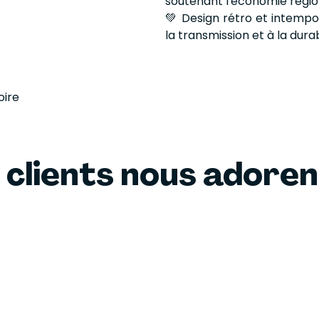
soutenant l'économie régio
💚 Design rétro et intempor
la transmission et à la durab
oire
 clients nous adore