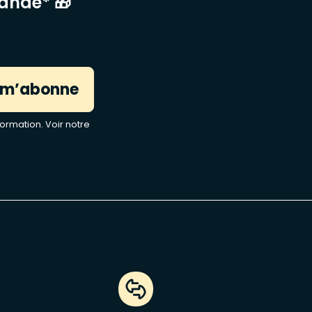
mande* 🎁
 m’abonne
ormation. Voir notre