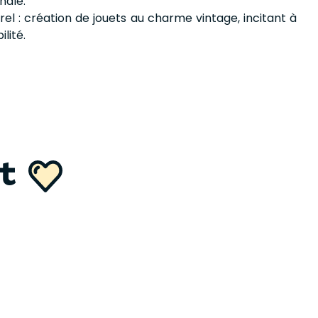
nale.
el : création de jouets au charme vintage, incitant à
ilité.
nt