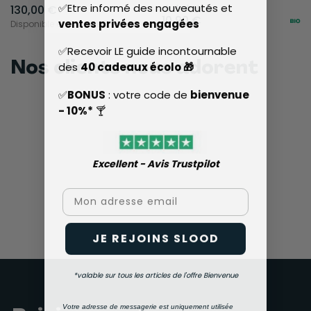
✅Etre informé des nouveautés et
130,00 €
(1)





10,90 €
ventes privées engagées
Disponible en
3 couleurs
✅Recevoir LE guide incontournable
Nos clients nous adorent
des
40 cadeaux écolo 🎁
✅
BONUS
: votre code de
bienvenue
- 10%*
🍸
Excellent - Avis Trustpilot​
Email
JE REJOINS SLOOD
*valable sur tous les articles de l'offre Bienvenue
Votre adresse de messagerie est uniquement utilisée