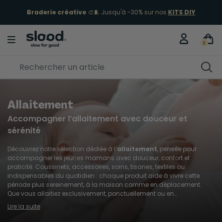
Braderie créative
🎨🧵 Jusqu'à -30% sur nos
KITS DIY
0
Allaitement
Accompagner l’allaitement avec douceur et
sérénité
Découvrez notre sélection dédiée à l’
allaitement
, pensée pour
accompagner les jeunes mamans avec douceur, confort et
praticité. Coussinets, accessoires, soins, tisanes, textiles ou
indispensables du quotidien : chaque produit aide à vivre cette
période plus sereinement, à la maison comme en déplacement.
Que vous allaitiez exclusivement, ponctuellement ou en
complément, ces solutions facilitent les gestes du quotidien tout en
Lire la suite
respectant votre bien-être et celui de bébé. Chez Slood, nous
privilégions des produits plus sains, durables et responsables, pour