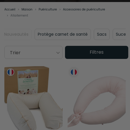
prendre soin des mamans, des tout-petits et de la planète.
Accueil
Maison
Puériculture
Accessoires de puériculture
Allaitement
Nouveautés
Protège carnet de santé
Sacs
Su
Filtres
Trier