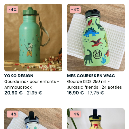
-4%
-4%
YOKO DESIGN
MES COURSES EN VRAC
Gourde inox pour enfants -
Gourde KIDS 250 ml -
Animaux rock
Jurassic friends | 24 Bottles
20,90 €
21,95 €
16,90 €
17,75 €
-4%
-4%