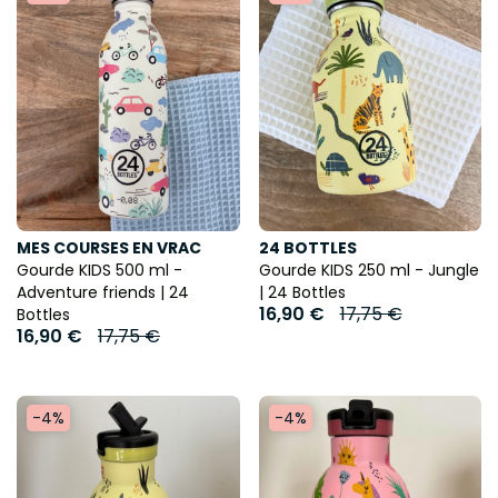
MES COURSES EN VRAC
24 BOTTLES
Gourde KIDS 500 ml -
Gourde KIDS 250 ml - Jungle
Adventure friends | 24
| 24 Bottles
16,90 €
17,75 €
Bottles
16,90 €
17,75 €
-4%
-4%