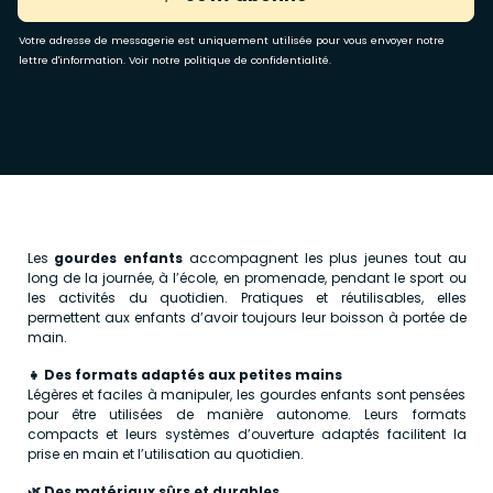
Votre adresse de messagerie est uniquement utilisée pour vous envoyer notre
lettre d'information. Voir notre
politique de confidentialité
.
Les
gourdes enfants
accompagnent les plus jeunes tout au
long de la journée, à l’école, en promenade, pendant le sport ou
les activités du quotidien. Pratiques et réutilisables, elles
permettent aux enfants d’avoir toujours leur boisson à portée de
main.
👧 Des formats adaptés aux petites mains
Légères et faciles à manipuler, les gourdes enfants sont pensées
pour être utilisées de manière autonome. Leurs formats
compacts et leurs systèmes d’ouverture adaptés facilitent la
prise en main et l’utilisation au quotidien.
🌿 Des matériaux sûrs et durables