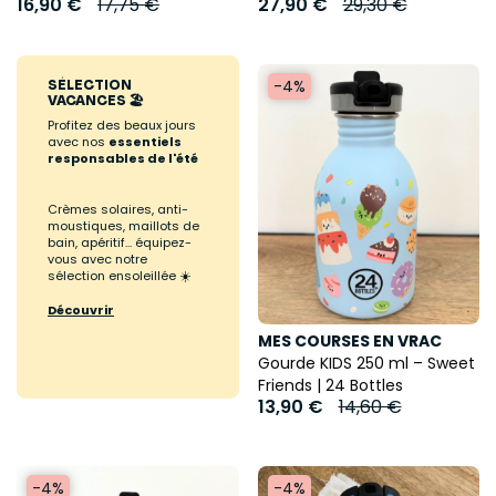
16,90 €
17,75 €
27,90 €
29,30 €
-4%
SÉLECTION
VACANCES 🏖️
Profitez des beaux jours
avec nos
essentiels
responsables de l'été
Crèmes solaires, anti-
moustiques, maillots de
bain, apéritif... équipez-
vous avec notre
sélection ensoleillée ☀️
Découvrir
MES COURSES EN VRAC
Gourde KIDS 250 ml – Sweet
Friends | 24 Bottles
13,90 €
14,60 €
-4%
-4%