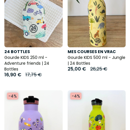
24 BOTTLES
MES COURSES EN VRAC
Gourde KIDS 250 ml -
Gourde KIDS 500 ml - Jungle
Adventure friends | 24
| 24 Bottles
25,00 €
26,25 €
Bottles
16,90 €
17,75 €
-4%
-4%